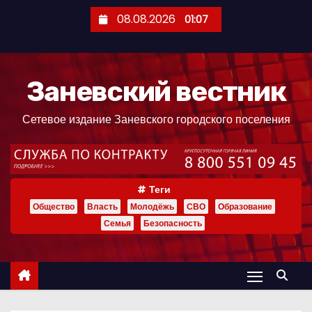
П
08.08.2026
01:07
е
р
е
Заневский вестник
й
т
Сетевое издание Заневского городского поселения
и
к
с
о
Теги
д
Общество
Власть
Молодёжь
СВО
Образование
е
Семья
Безопасность
р
ж
и
м