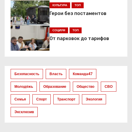
ц
КУЛЬТУРА
ТОП
и
Герои без постаментов
я
СОЦИУМ
ТОП
п
От парковок до тарифов
о
з
а
Безопасность
Власть
Команда47
п
Молодёжь
Образование
Общество
СВО
и
Семья
Спорт
Транспорт
Экология
с
Эксклюзив
я