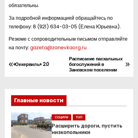
обязательны.
За подробной информацией обращайтесь по
телефону:
8 (921) 634-03-05
(Елена Юрьевна).
Резюме с сопроводительным письмом отправляйте
на почту:
gazeta@zanevkaorg.ru
Расписание пасхальных
Н
«Оккервиль» 2.0
богослужений в
Заневском поселении
а
в
и
Главные новости
г
СОЦИУМ
ТОП
а
Расширить дороги, пустить
низкопольники