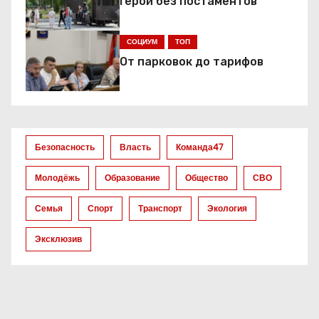
Герои без постаментов
я
СОЦИУМ
ТОП
п
От парковок до тарифов
о
з
а
Безопасность
Власть
Команда47
п
Молодёжь
Образование
Общество
СВО
и
Семья
Спорт
Транспорт
Экология
с
Эксклюзив
я
м