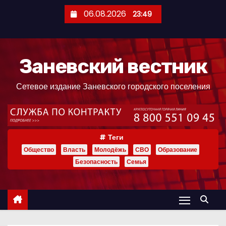
П
06.08.2026
23:49
е
р
е
Заневский вестник
й
т
Сетевое издание Заневского городского поселения
и
к
с
о
Теги
д
Общество
Власть
Молодёжь
СВО
Образование
е
Безопасность
Семья
р
ж
и
м