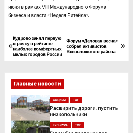
июня в рамках VIII Международного Форума
бизнеса и власти «Неделя Ритейла».
Кудрово занял первую
Н
Форум «Деловая весна»
строчку в рейтинге
собрал активистов
наиболее комфортных
а
Всеволожского района
малых городов России
в
и
Главные новости
г
СОЦИУМ
ТОП
а
Расширить дороги, пустить
ц
низкопольники
КУЛЬТУРА
ТОП
и