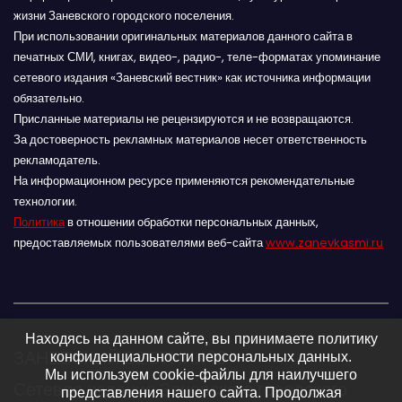
жизни Заневского городского поселения.
При использовании оригинальных материалов данного сайта в
печатных СМИ, книгах, видео-, радио-, теле-форматах упоминание
сетевого издания «Заневский вестник» как источника информации
обязательно.
Присланные материалы не рецензируются и не возвращаются.
За достоверность рекламных материалов несет ответственность
рекламодатель.
На информационном ресурсе применяются рекомендательные
технологии.
Политика
в отношении обработки персональных данных,
предоставляемых пользователями веб-сайта
www.zanevkasmi.ru
Находясь на данном сайте, вы принимаете политику
ЗАНЕВСКИЙ ВЕСТНИК 16+
конфиденциальности персональных данных.
Мы используем cookie-файлы для наилучшего
Сетевое издание Заневского городского
представления нашего сайта. Продолжая