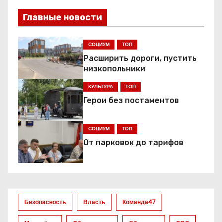
в
Главные новости
и
г
СОЦИУМ
ТОП
Расширить дороги, пустить
а
низкопольники
ц
КУЛЬТУРА
ТОП
Герои без постаментов
и
я
СОЦИУМ
ТОП
От парковок до тарифов
п
о
з
Безопасность
Власть
Команда47
а