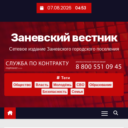
П
07.08.2026
04:53
е
р
е
Заневский вестник
й
т
Сетевое издание Заневского городского поселения
и
к
с
о
Теги
д
Общество
Власть
Молодёжь
СВО
Образование
е
Безопасность
Семья
р
ж
и
м