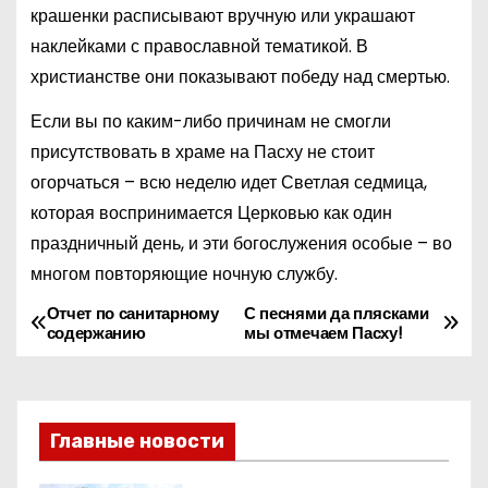
крашенки расписывают вручную или украшают
наклейками с православной тематикой. В
христианстве они показывают победу над смертью.
Если вы по каким-либо причинам не смогли
присутствовать в храме на Пасху не стоит
огорчаться – всю неделю идет Светлая седмица,
которая воспринимается Церковью как один
праздничный день, и эти богослужения особые – во
многом повторяющие ночную службу.
Отчет по санитарному
С песнями да плясками
Н
содержанию
мы отмечаем Пасху!
а
в
Главные новости
и