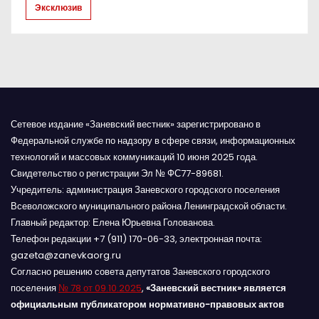
Эксклюзив
с
я
м
Сетевое издание «Заневский вестник» зарегистрировано в
Федеральной службе по надзору в сфере связи, информационных
технологий и массовых коммуникаций 10 июня 2025 года.
Свидетельство о регистрации Эл № ФС77-89681.
Учредитель: администрация Заневского городского поселения
Всеволожского муниципального района Ленинградской области.
Главный редактор: Елена Юрьевна Голованова.
Телефон редакции +7 (911) 170-06-33, электронная почта:
gazeta@zanevkaorg.ru
Согласно решению совета депутатов Заневского городского
поселения
№ 78 от 09.10.2025
,
«Заневский вестник» является
официальным публикатором нормативно-правовых актов