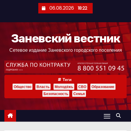
П
06.08.2026
18:22
е
р
е
Заневский вестник
й
т
Сетевое издание Заневского городского поселения
и
к
с
о
Теги
д
Общество
Власть
Молодёжь
СВО
Образование
е
Безопасность
Семья
р
ж
и
м