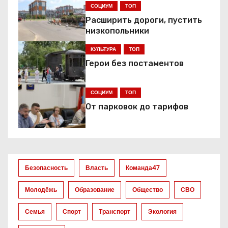
г
СОЦИУМ
ТОП
Расширить дороги, пустить
а
низкопольники
ц
КУЛЬТУРА
ТОП
Герои без постаментов
и
я
СОЦИУМ
ТОП
От парковок до тарифов
п
о
з
Безопасность
Власть
Команда47
а
Молодёжь
Образование
Общество
СВО
п
Семья
Спорт
Транспорт
Экология
и