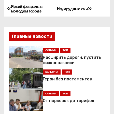
Яркий февраль в
Н
Изумрудные очи
молодом городе
а
в
Главные новости
и
г
СОЦИУМ
ТОП
Расширить дороги, пустить
а
низкопольники
ц
КУЛЬТУРА
ТОП
Герои без постаментов
и
я
СОЦИУМ
ТОП
От парковок до тарифов
п