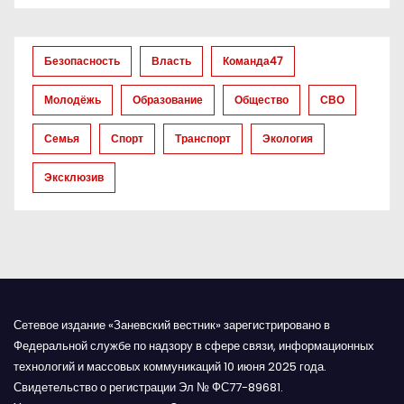
о
з
Безопасность
Власть
Команда47
а
Молодёжь
Образование
Общество
СВО
п
Семья
Спорт
Транспорт
Экология
и
Эксклюзив
с
я
м
Сетевое издание «Заневский вестник» зарегистрировано в
Федеральной службе по надзору в сфере связи, информационных
технологий и массовых коммуникаций 10 июня 2025 года.
Свидетельство о регистрации Эл № ФС77-89681.