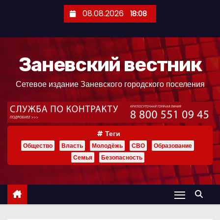
П
08.08.2026
18:08
е
р
е
Заневский вестник
й
т
Сетевое издание Заневского городского поселения
и
к
с
о
Теги
д
Общество
Власть
Молодёжь
СВО
Образование
е
Семья
Безопасность
р
ж
и
м