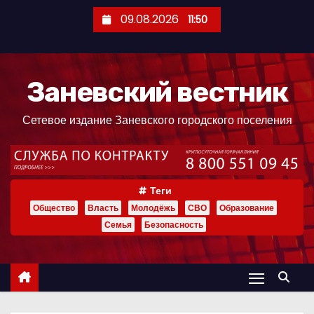
П
09.08.2026
11:50
е
р
е
Заневский вестник
й
т
Сетевое издание Заневского городского поселения
и
к
с
о
Теги
д
Общество
Власть
Молодёжь
СВО
Образование
е
Семья
Безопасность
р
ж
и
м