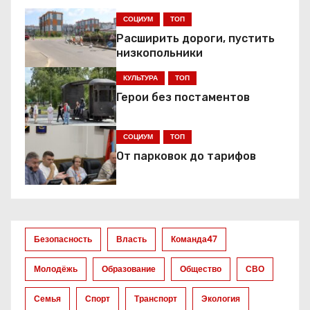
г
СОЦИУМ
ТОП
а
Расширить дороги, пустить
низкопольники
ц
КУЛЬТУРА
ТОП
и
Герои без постаментов
я
СОЦИУМ
ТОП
п
От парковок до тарифов
о
з
а
Безопасность
Власть
Команда47
п
Молодёжь
Образование
Общество
СВО
и
Семья
Спорт
Транспорт
Экология