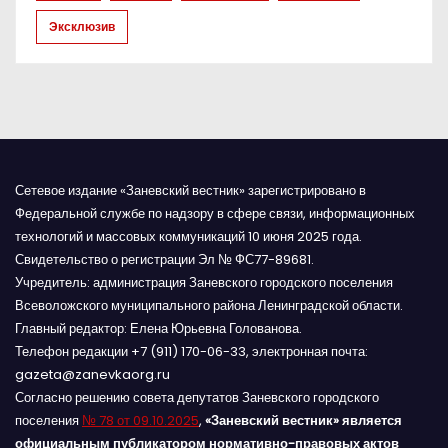
с
Эксклюзив
я
м
Сетевое издание «Заневский вестник» зарегистрировано в
Федеральной службе по надзору в сфере связи, информационных
технологий и массовых коммуникаций 10 июня 2025 года.
Свидетельство о регистрации Эл № ФС77-89681.
Учредитель: администрация Заневского городского поселения
Всеволожского муниципального района Ленинградской области.
Главный редактор: Елена Юрьевна Голованова.
Телефон редакции +7 (911) 170-06-33, электронная почта:
gazeta@zanevkaorg.ru
Согласно решению совета депутатов Заневского городского
поселения
№ 78 от 09.10.2025
,
«Заневский вестник» является
официальным публикатором нормативно-правовых актов