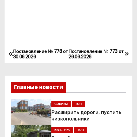
Постановление № 778 от
Постановление № 773 от
Н
30.06.2026
26.06.2026
а
в
Главные новости
и
г
СОЦИУМ
ТОП
Расширить дороги, пустить
а
низкопольники
ц
КУЛЬТУРА
ТОП