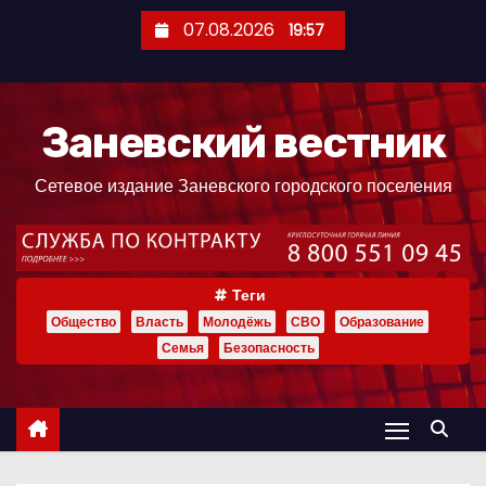
П
07.08.2026
19:57
е
р
е
Заневский вестник
й
т
Сетевое издание Заневского городского поселения
и
к
с
о
Теги
д
Общество
Власть
Молодёжь
СВО
Образование
е
Семья
Безопасность
р
ж
и
м