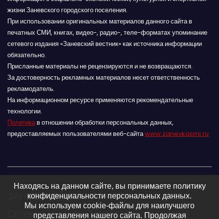
жизни Заневского городского поселения.
При использовании оригинальных материалов данного сайта в
печатных СМИ, книгах, видео-, радио-, теле-форматах упоминание
сетевого издания «Заневский вестник» как источника информации
обязательно.
Присланные материалы не рецензируются и не возвращаются.
За достоверность рекламных материалов несет ответственность
рекламодатель.
На информационном ресурсе применяются рекомендательные
технологии.
Политика
в отношении обработки персональных данных,
предоставляемых пользователями веб-сайта
www.zanevkasmi.ru
Находясь на данном сайте, вы принимаете политику
ЗАНЕВСКИЙ ВЕСТНИК 16+
конфиденциальности персональных данных.
Мы используем cookie-файлы для наилучшего
Сетевое издание Заневского городского
представления нашего сайта. Продолжая