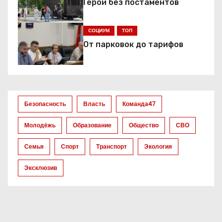
Герои без постаментов
и
я
СОЦИУМ
ТОП
От парковок до тарифов
п
о
з
Безопасность
Власть
Команда47
а
Молодёжь
Образование
Общество
СВО
п
Семья
Спорт
Транспорт
Экология
и
Эксклюзив
с
я
м