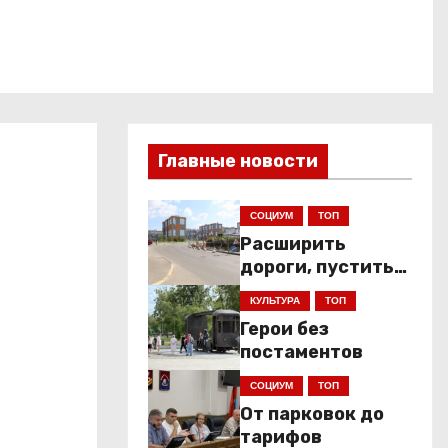
Главные новости
СОЦИУМ
ТОП
Расширить
дороги, пустить
низкопольники
КУЛЬТУРА
ТОП
Герои без
постаментов
СОЦИУМ
ТОП
От парковок до
тарифов