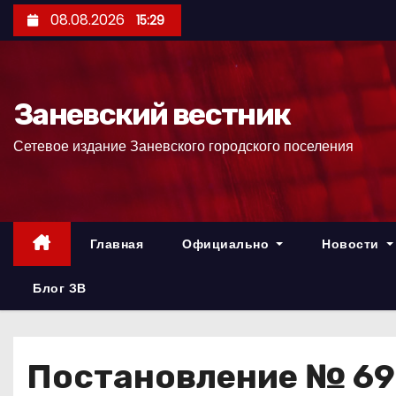
П
08.08.2026
15:29
е
р
е
Заневский вестник
й
т
Сетевое издание Заневского городского поселения
и
к
с
о
Главная
Официально
Новости
д
е
Блог ЗВ
р
ж
и
Постановление № 692
м