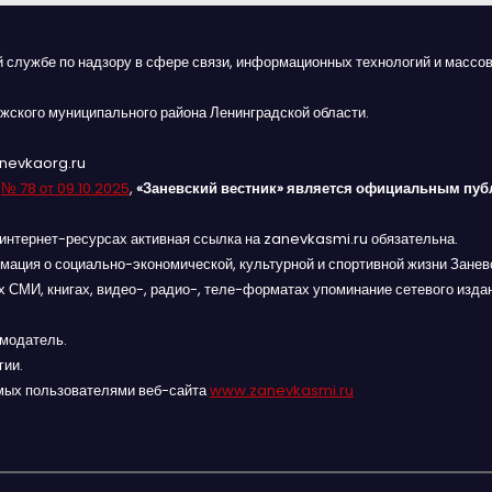
й службе по надзору в сфере связи, информационных технологий и массов
жского муниципального района Ленинградской области.
anevkaorg.ru
я
№ 78 от 09.10.2025
,
«Заневский вестник» является официальным пуб
интернет-ресурсах активная ссылка на zanevkasmi.ru обязательна.
мация о социально-экономической, культурной и спортивной жизни Заневс
 СМИ, книгах, видео-, радио-, теле-форматах упоминание сетевого изда
амодатель.
гии.
мых пользователями веб-сайта
www.zanevkasmi.ru