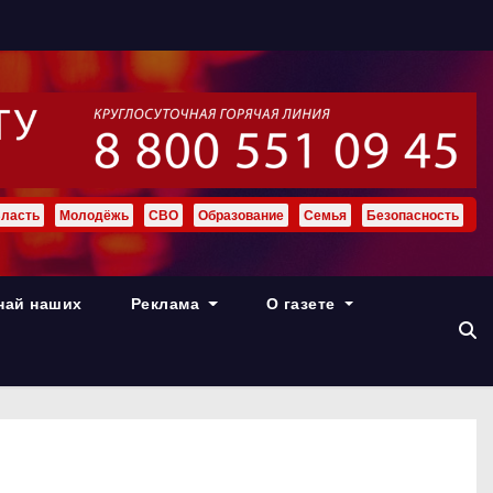
ласть
Молодёжь
СВО
Образование
Семья
Безопасность
най наших
Реклама
О газете