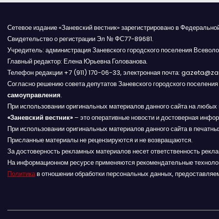
в
и
Сетевое издание «Заневский вестник» зарегистрировано в Федерально
Свидетельство о регистрации Эл № ФС77-89681.
г
Учредитель: администрация Заневского городского поселения Всеволо
Главный редактор: Елена Юрьевна Голованова.
а
Телефон редакции +7 (911) 170-06-33, электронная почта: gazeta@z
Согласно решению совета депутатов Заневского городского поселени
ц
самоуправления
.
и
При использовании оригинальных материалов данного сайта на любых 
«Заневский вестник»
– это оперативные новости и достоверная инфор
я
При использовании оригинальных материалов данного сайта в печатных
Присланные материалы не рецензируются и не возвращаются.
п
За достоверность рекламных материалов несет ответственность рекл
На информационном ресурсе применяются рекомендательные техноло
о
Политика
в отношении обработки персональных данных, предоставляе
з
а