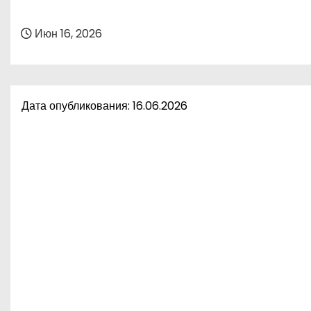
о
м
Июн 16, 2026
у
Дата опубликования: 16.06.2026