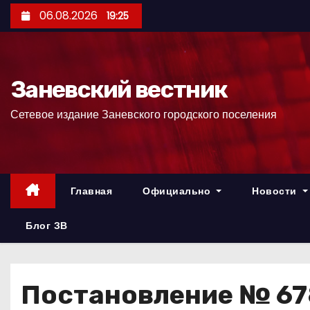
П
06.08.2026
19:25
е
р
е
Заневский вестник
й
т
Сетевое издание Заневского городского поселения
и
к
с
о
Главная
Официально
Новости
д
е
Блог ЗВ
р
ж
и
Постановление № 678
м