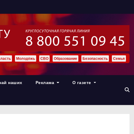
ласть
Молодёжь
СВО
Образование
Безопасность
Семья
най наших
Реклама
О газете