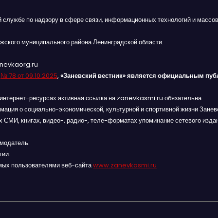
й службе по надзору в сфере связи, информационных технологий и массов
жского муниципального района Ленинградской области.
anevkaorg.ru
я
№ 78 от 09.10.2025
,
«Заневский вестник» является официальным пуб
интернет-ресурсах активная ссылка на zanevkasmi.ru обязательна.
мация о социально-экономической, культурной и спортивной жизни Заневс
 СМИ, книгах, видео-, радио-, теле-форматах упоминание сетевого изда
амодатель.
гии.
мых пользователями веб-сайта
www.zanevkasmi.ru