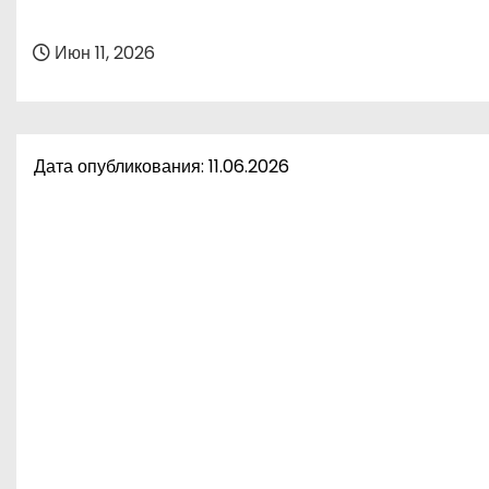
о
м
Июн 11, 2026
у
Дата опубликования: 11.06.2026