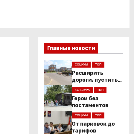
Главные новости
СОЦИУМ
ТОП
Расширить
дороги, пустить
низкопольники
КУЛЬТУРА
ТОП
Герои без
постаментов
СОЦИУМ
ТОП
От парковок до
тарифов