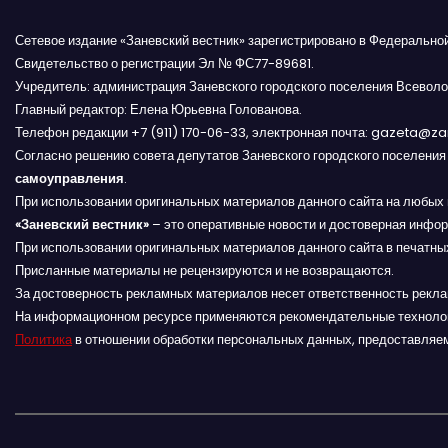
в
и
Сетевое издание «Заневский вестник» зарегистрировано в Федерально
Свидетельство о регистрации Эл № ФС77-89681.
г
Учредитель: администрация Заневского городского поселения Всеволо
Главный редактор: Елена Юрьевна Голованова.
а
Телефон редакции +7 (911) 170-06-33, электронная почта: gazeta@z
Согласно решению совета депутатов Заневского городского поселени
ц
самоуправления
.
и
При использовании оригинальных материалов данного сайта на любых 
«Заневский вестник»
– это оперативные новости и достоверная инфор
я
При использовании оригинальных материалов данного сайта в печатных
Присланные материалы не рецензируются и не возвращаются.
п
За достоверность рекламных материалов несет ответственность рекл
На информационном ресурсе применяются рекомендательные техноло
о
Политика
в отношении обработки персональных данных, предоставляе
з
а