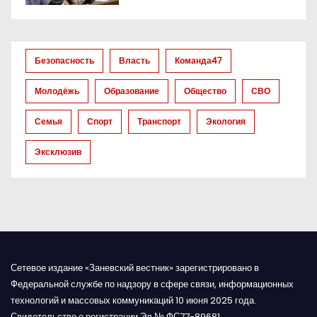
о
з
Безопасность
Власть
Команда47
а
Молодёжь
Образование
Общество
СВО
п
Семья
Спорт
Транспорт
Экология
и
Эксклюзив
с
я
м
Сетевое издание «Заневский вестник» зарегистрировано в
Федеральной службе по надзору в сфере связи, информационных
технологий и массовых коммуникаций 10 июня 2025 года.
Свидетельство о регистрации Эл № ФС77-89681.