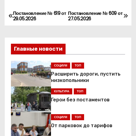
Постановление № 619 от
Постановление № 609 от
Н
29.05.2026
27.05.2026
а
в
Главные новости
и
г
СОЦИУМ
ТОП
Расширить дороги, пустить
а
низкопольники
ц
КУЛЬТУРА
ТОП
Герои без постаментов
и
я
СОЦИУМ
ТОП
От парковок до тарифов
п