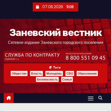
П
07.08.2026
11:08
е
р
е
Заневский вестник
й
т
Сетевое издание Заневского городского поселения
и
к
с
о
Теги
д
Общество
Власть
Молодёжь
СВО
Образование
е
Безопасность
Семья
р
ж
и
м