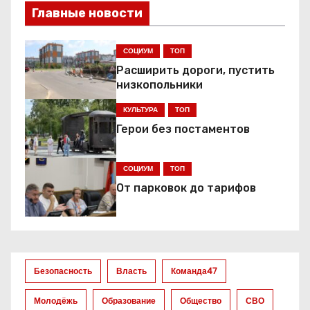
Главные новости
г
а
СОЦИУМ
ТОП
Расширить дороги, пустить
ц
низкопольники
и
КУЛЬТУРА
ТОП
я
Герои без постаментов
п
СОЦИУМ
ТОП
о
От парковок до тарифов
з
а
Безопасность
Власть
Команда47
п
Молодёжь
Образование
Общество
СВО
и