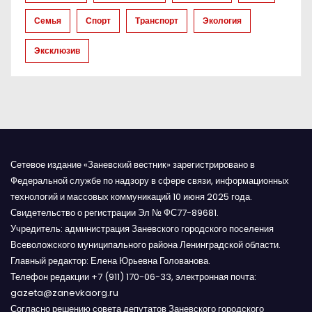
Семья
Спорт
Транспорт
Экология
с
Эксклюзив
я
м
Сетевое издание «Заневский вестник» зарегистрировано в
Федеральной службе по надзору в сфере связи, информационных
технологий и массовых коммуникаций 10 июня 2025 года.
Свидетельство о регистрации Эл № ФС77-89681.
Учредитель: администрация Заневского городского поселения
Всеволожского муниципального района Ленинградской области.
Главный редактор: Елена Юрьевна Голованова.
Телефон редакции +7 (911) 170-06-33, электронная почта:
gazeta@zanevkaorg.ru
Согласно решению совета депутатов Заневского городского