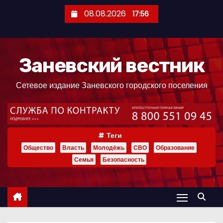
П
08.08.2026
17:56
е
р
е
Заневский вестник
й
т
Сетевое издание Заневского городского поселения
и
к
с
о
Теги
д
Общество
Власть
Молодёжь
СВО
Образование
е
Семья
Безопасность
р
ж
и
м