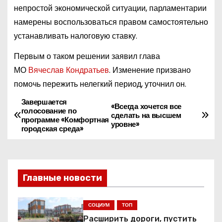
непростой экономической ситуации, парламентарии
намерены воспользоваться правом самостоятельно
устанавливать налоговую ставку.
Первым о таком решении заявил глава
МО
Вячеслав Кондратьев
. Изменение призвано
помочь пережить нелегкий период, уточнил он.
Завершается
Н
«Всегда хочется все
голосование по
сделать на высшем
программе «Комфортная
а
уровне»
городская среда»
в
и
Главные новости
г
СОЦИУМ
ТОП
а
Расширить дороги, пустить