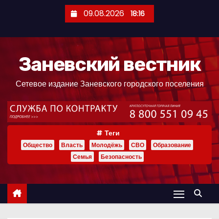
П
09.08.2026
18:16
е
р
е
Заневский вестник
й
т
Сетевое издание Заневского городского поселения
и
к
с
о
Теги
д
Общество
Власть
Молодёжь
СВО
Образование
е
Семья
Безопасность
р
ж
и
м