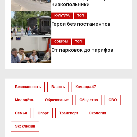
ц
низкопольники
КУЛЬТУРА
ТОП
и
Герои без постаментов
я
СОЦИУМ
ТОП
п
От парковок до тарифов
о
з
а
Безопасность
Власть
Команда47
п
Молодёжь
Образование
Общество
СВО
и
Семья
Спорт
Транспорт
Экология
с
Эксклюзив
я