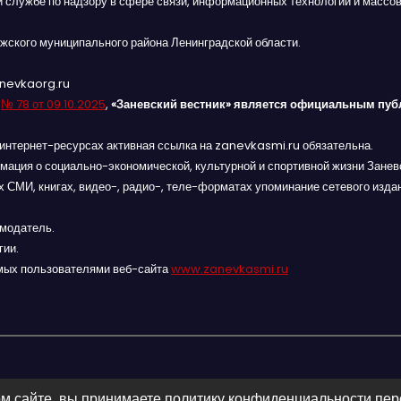
й службе по надзору в сфере связи, информационных технологий и массов
жского муниципального района Ленинградской области.
anevkaorg.ru
я
№ 78 от 09.10.2025
,
«Заневский вестник» является официальным пуб
интернет-ресурсах активная ссылка на zanevkasmi.ru обязательна.
мация о социально-экономической, культурной и спортивной жизни Заневс
 СМИ, книгах, видео-, радио-, теле-форматах упоминание сетевого изда
амодатель.
гии.
мых пользователями веб-сайта
www.zanevkasmi.ru
м сайте, вы принимаете политику конфиденциальности пе