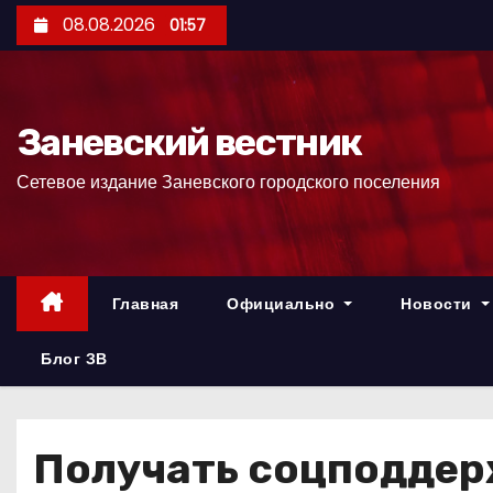
П
08.08.2026
01:57
е
р
е
Заневский вестник
й
т
Сетевое издание Заневского городского поселения
и
к
с
о
Главная
Официально
Новости
д
е
Блог ЗВ
р
ж
и
Получать соцподдер
м