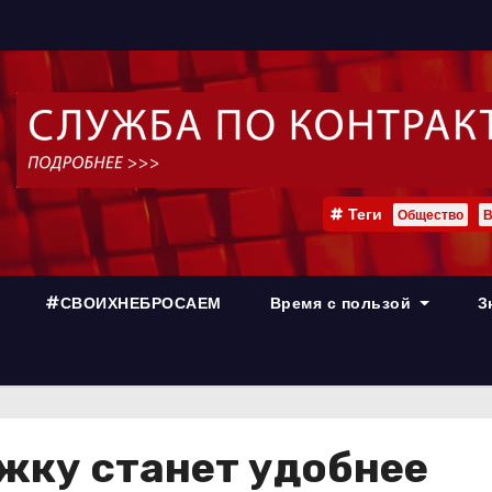
Теги
Общество
В
#СВОИХНЕБРОСАЕМ
Время с пользой
З
жку станет удобнее