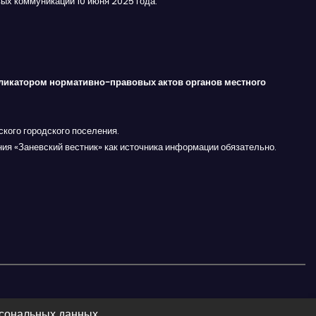
ых коммуникаций 10 июня 2025 года.
ликатором нормативно-правовых актов органов местного
кого городского поселения.
ния «Заневский вестник» как источника информации обязательно.
рсональных данных.