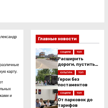
Александр
Главные новости
СОЦИУМ
ТОП
Расширить
дороги, пустить
 различные
низкопольники
ую карту.
КУЛЬТУРА
ТОП
Герои без
от
постаментов
ельных
СОЦИУМ
ТОП
оками и
От парковок до
тарифов