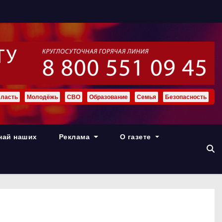
ласть
Молодёжь
СВО
Образование
Семья
Безопасность
най наших
Реклама
О газете