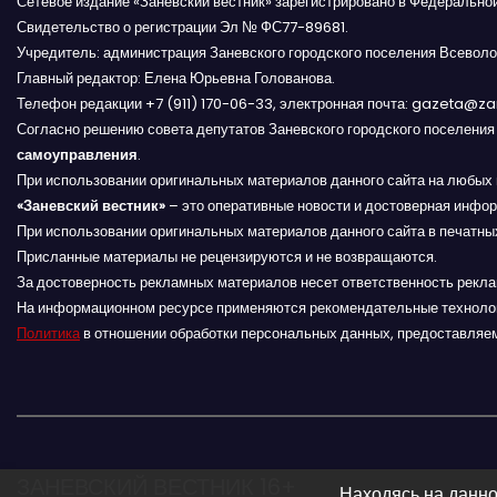
Сетевое издание «Заневский вестник» зарегистрировано в Федерально
Свидетельство о регистрации Эл № ФС77-89681.
з
Учредитель: администрация Заневского городского поселения Всеволо
Главный редактор: Елена Юрьевна Голованова.
а
Телефон редакции +7 (911) 170-06-33, электронная почта: gazeta@z
п
Согласно решению совета депутатов Заневского городского поселени
самоуправления
.
и
При использовании оригинальных материалов данного сайта на любых 
«Заневский вестник»
– это оперативные новости и достоверная инфор
с
При использовании оригинальных материалов данного сайта в печатных
Присланные материалы не рецензируются и не возвращаются.
я
За достоверность рекламных материалов несет ответственность рекл
На информационном ресурсе применяются рекомендательные техноло
м
Политика
в отношении обработки персональных данных, предоставляе
ЗАНЕВСКИЙ ВЕСТНИК 16+
Находясь на данно