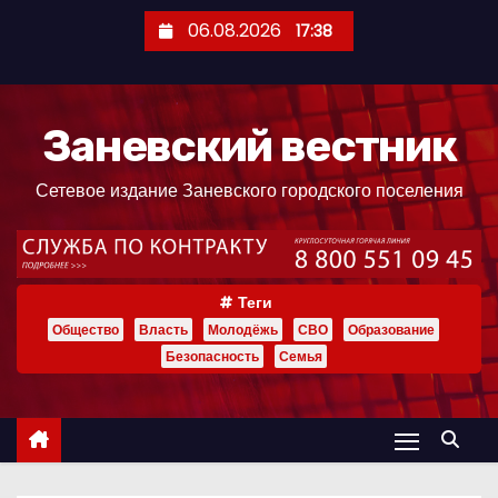
П
06.08.2026
17:38
е
р
е
Заневский вестник
й
т
Сетевое издание Заневского городского поселения
и
к
с
о
Теги
д
Общество
Власть
Молодёжь
СВО
Образование
е
Безопасность
Семья
р
ж
и
м