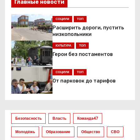
Главные новости
г
а
СОЦИУМ
ТОП
Расширить дороги, пустить
ц
низкопольники
и
КУЛЬТУРА
ТОП
я
Герои без постаментов
п
СОЦИУМ
ТОП
о
От парковок до тарифов
з
а
Безопасность
Власть
Команда47
п
Молодёжь
Образование
Общество
СВО
и