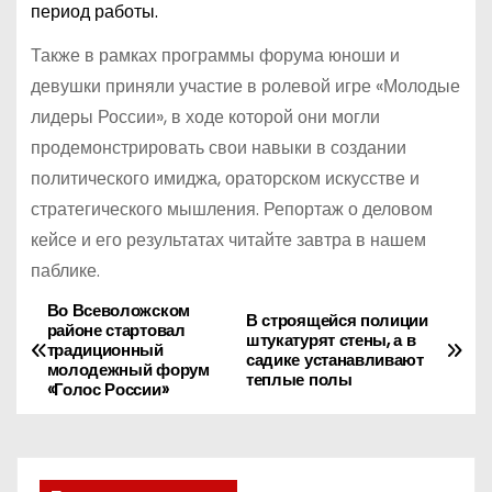
период работы.
Также в рамках программы форума юноши и
девушки приняли участие в ролевой игре «Молодые
лидеры России», в ходе которой они могли
продемонстрировать свои навыки в создании
политического имиджа, ораторском искусстве и
стратегического мышления. Репортаж о деловом
кейсе и его результатах читайте завтра в нашем
паблике.
Во Всеволожском
Н
В строящейся полиции
районе стартовал
штукатурят стены, а в
традиционный
а
садике устанавливают
молодежный форум
теплые полы
«Голос России»
в
и