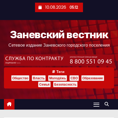
П
10.08.2026
05:12
е
р
е
Заневский вестник
й
т
Сетевое издание Заневского городского поселения
и
к
с
о
Теги
д
Общество
Власть
Молодёжь
СВО
Образование
е
Семья
Безопасность
р
ж
и
м