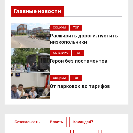
в
Главные новости
и
СОЦИУМ
ТОП
г
Расширить дороги, пустить
низкопольники
а
КУЛЬТУРА
ТОП
ц
Герои без постаментов
и
СОЦИУМ
ТОП
я
От парковок до тарифов
п
о
з
Безопасность
Власть
Команда47