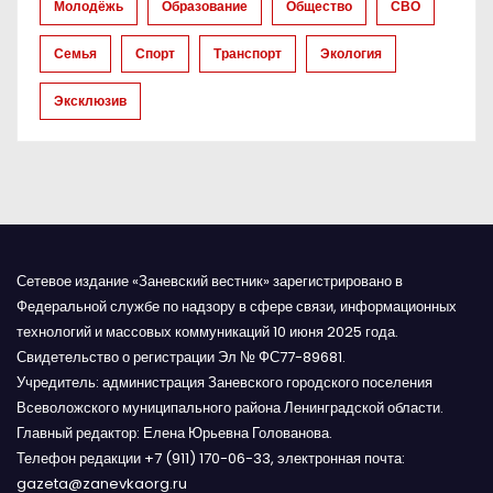
а
Молодёжь
Образование
Общество
СВО
п
Семья
Спорт
Транспорт
Экология
и
Эксклюзив
с
я
м
Сетевое издание «Заневский вестник» зарегистрировано в
Федеральной службе по надзору в сфере связи, информационных
технологий и массовых коммуникаций 10 июня 2025 года.
Свидетельство о регистрации Эл № ФС77-89681.
Учредитель: администрация Заневского городского поселения
Всеволожского муниципального района Ленинградской области.
Главный редактор: Елена Юрьевна Голованова.
Телефон редакции +7 (911) 170-06-33, электронная почта:
gazeta@zanevkaorg.ru