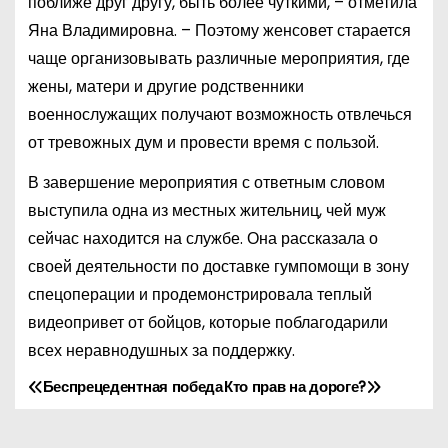
поближе друг другу, быть более чуткими, – отметила
Яна Владимировна. – Поэтому женсовет старается
чаще организовывать различные мероприятия, где
жены, матери и другие родственники
военнослужащих получают возможность отвлечься
от тревожных дум и провести время с пользой.
В завершение мероприятия с ответным словом
выступила одна из местных жительниц, чей муж
сейчас находится на службе. Она рассказала о
своей деятельности по доставке гумпомощи в зону
спецоперации и продемонстрировала теплый
видеопривет от бойцов, которые поблагодарили
всех неравнодушных за поддержку.
Беспрецедентная победа
Кто прав на дороге?
Н
а