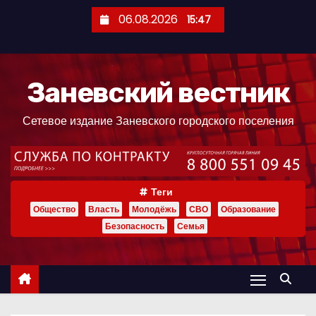
П
06.08.2026
15:47
е
р
е
Заневский вестник
й
т
Сетевое издание Заневского городского поселения
и
к
с
о
Теги
д
Общество
Власть
Молодёжь
СВО
Образование
е
Безопасность
Семья
р
ж
и
м