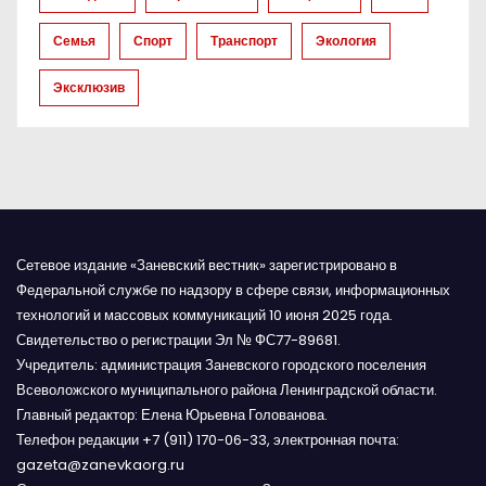
п
Семья
Спорт
Транспорт
Экология
и
Эксклюзив
с
я
м
Сетевое издание «Заневский вестник» зарегистрировано в
Федеральной службе по надзору в сфере связи, информационных
технологий и массовых коммуникаций 10 июня 2025 года.
Свидетельство о регистрации Эл № ФС77-89681.
Учредитель: администрация Заневского городского поселения
Всеволожского муниципального района Ленинградской области.
Главный редактор: Елена Юрьевна Голованова.
Телефон редакции +7 (911) 170-06-33, электронная почта:
gazeta@zanevkaorg.ru