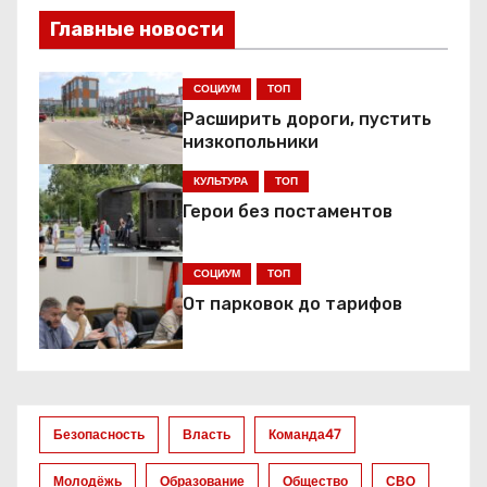
в
Главные новости
и
г
СОЦИУМ
ТОП
Расширить дороги, пустить
а
низкопольники
ц
КУЛЬТУРА
ТОП
Герои без постаментов
и
я
СОЦИУМ
ТОП
От парковок до тарифов
п
о
з
Безопасность
Власть
Команда47
а
Молодёжь
Образование
Общество
СВО