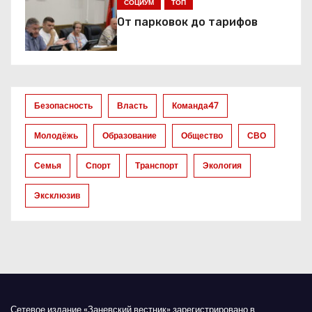
я
СОЦИУМ
ТОП
От парковок до тарифов
п
о
з
Безопасность
Власть
Команда47
а
Молодёжь
Образование
Общество
СВО
п
Семья
Спорт
Транспорт
Экология
и
Эксклюзив
с
я
м
Сетевое издание «Заневский вестник» зарегистрировано в