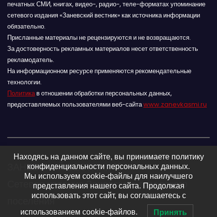
печатных СМИ, книгах, видео-, радио-, теле-форматах упоминание
сетевого издания «Заневский вестник» как источника информации
обязательно.
Присланные материалы не рецензируются и не возвращаются.
За достоверность рекламных материалов несет ответственность
рекламодатель.
На информационном ресурсе применяются рекомендательные
технологии.
Политика
в отношении обработки персональных данных,
предоставляемых пользователями веб-сайта
www.zanevkasmi.ru
Находясь на данном сайте, вы принимаете политику
ЗАНЕВСКИЙ ВЕСТНИК 16+
конфиденциальности персональных данных.
Мы используем cookie-файлы для наилучшего
Сетевое издание Заневского городского
представления нашего сайта. Продолжая
использовать этот сайт, вы соглашаетесь с
поселения
использованием cookie-файлов.
Принять