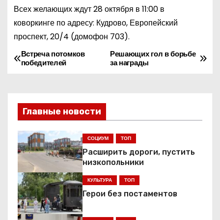
Всех желающих ждут 28 октября в 11:00 в
коворкинге по адресу: Кудрово, Европейский
проспект, 20/4 (домофон 703).
Встреча потомков
Решающих гол в борьбе
Н
победителей
за награды
а
в
Главные новости
и
г
СОЦИУМ
ТОП
Расширить дороги, пустить
а
низкопольники
ц
КУЛЬТУРА
ТОП
Герои без постаментов
и