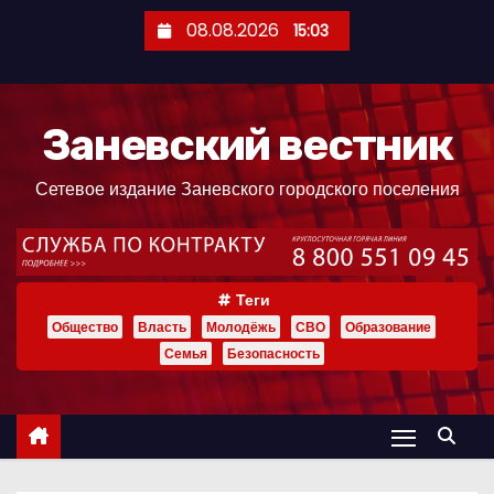
П
08.08.2026
15:03
е
р
е
Заневский вестник
й
т
Сетевое издание Заневского городского поселения
и
к
с
о
Теги
д
Общество
Власть
Молодёжь
СВО
Образование
е
Семья
Безопасность
р
ж
и
м