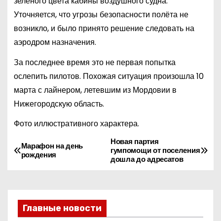
зеленого цвета кабины воздушного судна.
Уточняется, что угрозы безопасности полёта не
возникло, и было принято решение следовать на
аэродром назначения.
За последнее время это не первая попытка
ослепить пилотов. Похожая ситуация произошла 10
марта с лайнером, летевшим из Мордовии в
Нижегородскую область.
Фото иллюстративного характера.
Новая партия
Н
Марафон на день
гумпомощи от поселения
рождения
дошла до адресатов
а
в
и
Главные новости