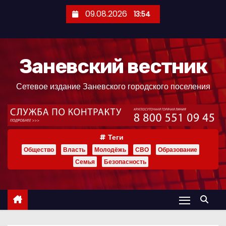
П
09.08.2026
13:54
е
р
е
Заневский вестник
й
т
Сетевое издание Заневского городского поселения
и
к
с
о
Теги
д
Общество
Власть
Молодёжь
СВО
Образование
е
Семья
Безопасность
р
ж
и
м