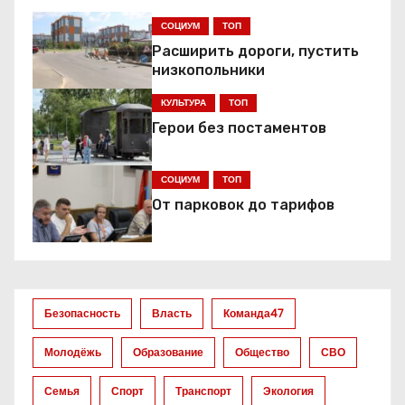
г
СОЦИУМ
ТОП
а
Расширить дороги, пустить
низкопольники
ц
КУЛЬТУРА
ТОП
и
Герои без постаментов
я
СОЦИУМ
ТОП
п
От парковок до тарифов
о
з
а
Безопасность
Власть
Команда47
п
Молодёжь
Образование
Общество
СВО
и
Семья
Спорт
Транспорт
Экология