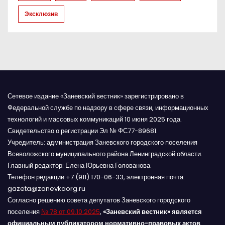
с
Эксклюзив
я
м
Сетевое издание «Заневский вестник» зарегистрировано в
Федеральной службе по надзору в сфере связи, информационных
технологий и массовых коммуникаций 10 июня 2025 года.
Свидетельство о регистрации Эл № ФС77-89681.
Учредитель: администрация Заневского городского поселения
Всеволожского муниципального района Ленинградской области.
Главный редактор: Елена Юрьевна Голованова.
Телефон редакции +7 (911) 170-06-33, электронная почта:
gazeta@zanevkaorg.ru
Согласно решению совета депутатов Заневского городского
поселения
№ 78 от 09.10.2025
,
«Заневский вестник» является
официальным публикатором нормативно-правовых актов