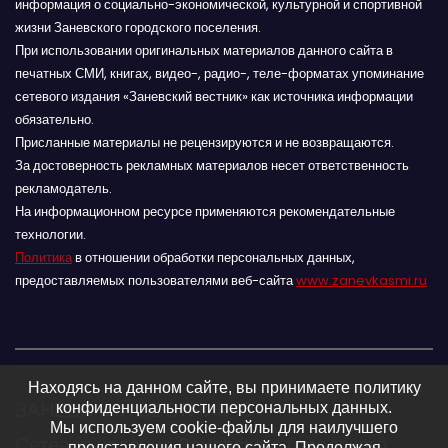
информация о социально-экономической, культурной и спортивной
жизни Заневского городского поселения.
При использовании оригинальных материалов данного сайта в
печатных СМИ, книгах, видео-, радио-, теле-форматах упоминание
сетевого издания «Заневский вестник» как источника информации
обязательно.
Присланные материалы не рецензируются и не возвращаются.
За достоверность рекламных материалов несет ответственность
рекламодатель.
На информационном ресурсе применяются рекомендательные
технологии.
Политика
в отношении обработки персональных данных,
предоставляемых пользователями веб-сайта
www.zanevkasmi.ru
Находясь на данном сайте, вы принимаете политику
ЗАНЕВСКИЙ ВЕСТНИК 16+
конфиденциальности персональных данных.
Мы используем cookie-файлы для наилучшего
Сетевое издание Заневского городского
представления нашего сайта. Продолжая