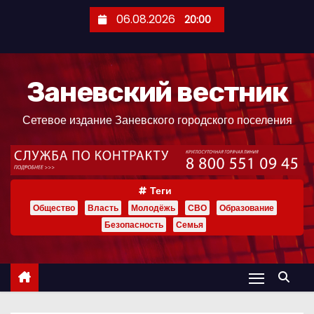
П
06.08.2026
20:00
е
р
е
Заневский вестник
й
т
Сетевое издание Заневского городского поселения
и
к
с
о
Теги
д
Общество
Власть
Молодёжь
СВО
Образование
е
Безопасность
Семья
р
ж
и
м