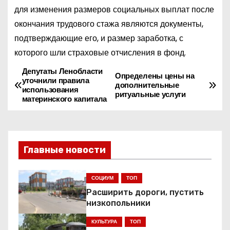
для изменения размеров социальных выплат после
окончания трудового стажа являются документы,
подтверждающие его, и размер заработка, с
которого шли страховые отчисления в фонд.
Депутаты Ленобласти
Н
Определены цены на
уточнили правила
дополнительные
использования
а
ритуальные услуги
материнского капитала
в
и
Главные новости
г
СОЦИУМ
ТОП
а
Расширить дороги, пустить
ц
низкопольники
КУЛЬТУРА
ТОП
и