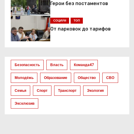
Герои без постаментов
я
СОЦИУМ
ТОП
п
От парковок до тарифов
о
з
а
Безопасность
Власть
Команда47
п
Молодёжь
Образование
Общество
СВО
и
Семья
Спорт
Транспорт
Экология
с
Эксклюзив
я
м