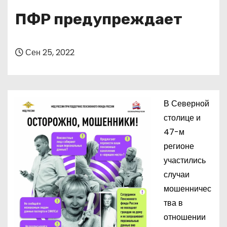
о
ПФР предупреждает
м
у
Сен 25, 2022
В Северной
столице и
47-м
регионе
участились
случаи
мошенничес
тва в
отношении