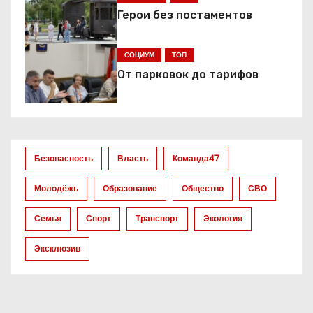
и
Герои без постаментов
я
СОЦИУМ
ТОП
п
От парковок до тарифов
о
з
а
Безопасность
Власть
Команда47
п
Молодёжь
Образование
Общество
СВО
и
Семья
Спорт
Транспорт
Экология
с
Эксклюзив
я
м