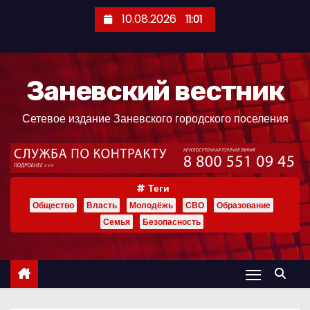
П
10.08.2026
11:01
е
р
е
Заневский вестник
й
т
Сетевое издание Заневского городского поселения
и
к
с
о
Теги
д
Общество
Власть
Молодёжь
СВО
Образование
е
Семья
Безопасность
р
ж
и
м