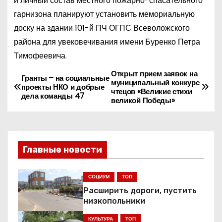
и личный состав местного пожарно-спасательного
гарнизона планируют установить мемориальную
доску на здании 101-й ПЧ ОГПС Всеволожского
района для увековечивания имени Буренко Петра
Тимофеевича.
Открыт прием заявок на
Н
Гранты – на социальные
муниципальный конкурс
проекты НКО и добрые
чтецов «Великие стихи
а
дела команды 47
великой Победы»
в
и
Главные новости
г
СОЦИУМ
ТОП
а
Расширить дороги, пустить
ц
низкопольники
КУЛЬТУРА
ТОП