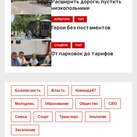
а
Расширить дороги, пустить
низкопольники
ц
КУЛЬТУРА
ТОП
и
Герои без постаментов
я
СОЦИУМ
ТОП
п
От парковок до тарифов
о
з
а
Безопасность
Власть
Команда47
п
Молодёжь
Образование
Общество
СВО
и
Семья
Спорт
Транспорт
Экология
с
Эксклюзив