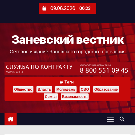
П
09.08.2026
06:23
е
р
е
Заневский вестник
й
т
Сетевое издание Заневского городского поселения
и
к
с
о
Теги
д
Общество
Власть
Молодёжь
СВО
Образование
е
Семья
Безопасность
р
ж
и
м