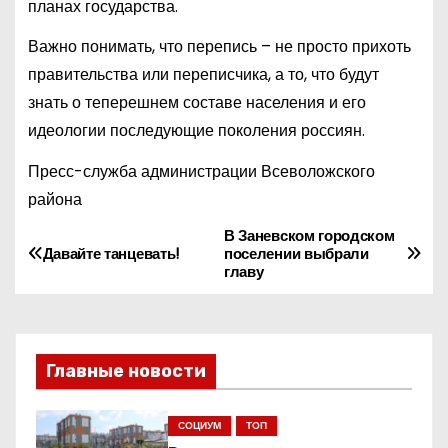
планах государства.
Важно понимать, что перепись – не просто прихоть
правительства или переписчика, а то, что будут
знать о теперешнем составе населения и его
идеологии последующие поколения россиян.
Пресс-служба администрации Всеволожского
района
В Заневском городском
Н
Давайте танцевать!
поселении выбрали
главу
а
в
и
Главные новости
г
СОЦИУМ
ТОП