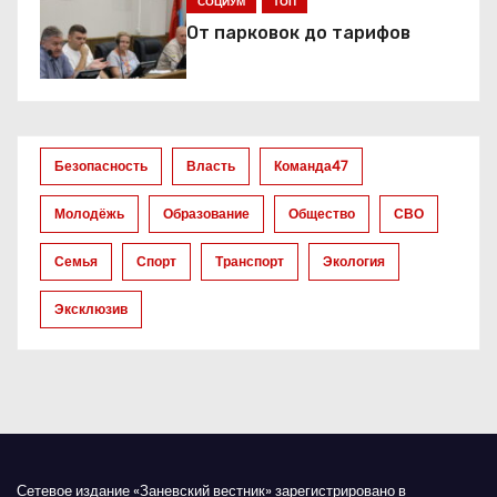
я
СОЦИУМ
ТОП
От парковок до тарифов
п
о
з
Безопасность
Власть
Команда47
а
Молодёжь
Образование
Общество
СВО
п
Семья
Спорт
Транспорт
Экология
и
Эксклюзив
с
я
м
Сетевое издание «Заневский вестник» зарегистрировано в