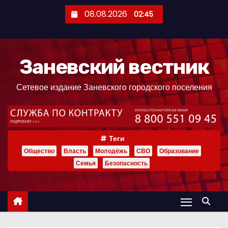
П
08.08.2026
02:45
е
р
е
Заневский вестник
й
т
Сетевое издание Заневского городского поселения
и
к
с
о
Теги
д
Общество
Власть
Молодёжь
СВО
Образование
е
Семья
Безопасность
р
ж
и
м