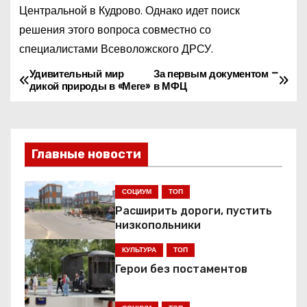
Центральной в Кудрово. Однако идет поиск
решения этого вопроса совместно со
специалистами Всеволожского ДРСУ.
Удивительный мир
За первым документом –
Н
дикой природы в «Меге»
в МФЦ
а
в
Главные новости
и
г
СОЦИУМ
ТОП
Расширить дороги, пустить
а
низкопольники
ц
КУЛЬТУРА
ТОП
Герои без постаментов
и