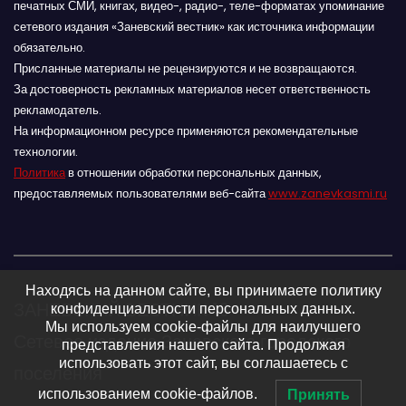
печатных СМИ, книгах, видео-, радио-, теле-форматах упоминание
сетевого издания «Заневский вестник» как источника информации
обязательно.
Присланные материалы не рецензируются и не возвращаются.
За достоверность рекламных материалов несет ответственность
рекламодатель.
На информационном ресурсе применяются рекомендательные
технологии.
Политика
в отношении обработки персональных данных,
предоставляемых пользователями веб-сайта
www.zanevkasmi.ru
Находясь на данном сайте, вы принимаете политику
ЗАНЕВСКИЙ ВЕСТНИК 16+
конфиденциальности персональных данных.
Мы используем cookie-файлы для наилучшего
Сетевое издание Заневского городского
представления нашего сайта. Продолжая
использовать этот сайт, вы соглашаетесь с
поселения
использованием cookie-файлов.
Принять