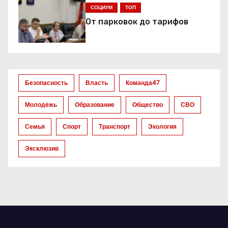
я
СОЦИУМ
ТОП
От парковок до тарифов
п
о
з
Безопасность
Власть
Команда47
а
Молодёжь
Образование
Общество
СВО
п
Семья
Спорт
Транспорт
Экология
и
Эксклюзив
с
я
м