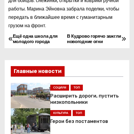
для бойцов: снежинки, открытки и коврики ручной
работы. Марина Эйновна забрала поделки, чтобы
передать в ближайшее время с гуманитарным
грузом на фронт.
Ещё одна школа для
В Кудрово горячо зажгли
Н
молодого города
новогодние огни
а
в
Главные новости
и
г
СОЦИУМ
ТОП
Расширить дороги, пустить
а
низкопольники
ц
КУЛЬТУРА
ТОП
Герои без постаментов
и