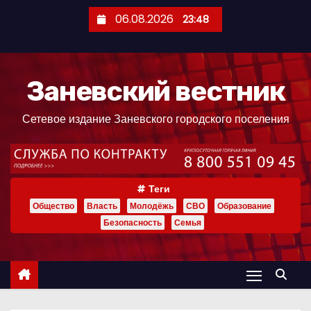
П
06.08.2026
23:48
е
р
е
Заневский вестник
й
т
Сетевое издание Заневского городского поселения
и
к
с
о
Теги
д
Общество
Власть
Молодёжь
СВО
Образование
е
Безопасность
Семья
р
ж
и
м