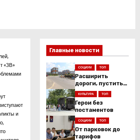
Главные новости
лей,
т «ЗВ»
СОЦИУМ
ТОП
роблемами
Расширить
дороги, пустить
низкопольники
КУЛЬТУРА
ТОП
рут
Герои без
риступают
постаментов
фликты и
СОЦИУМ
ТОП
о,
От парковок до
что
тарифов