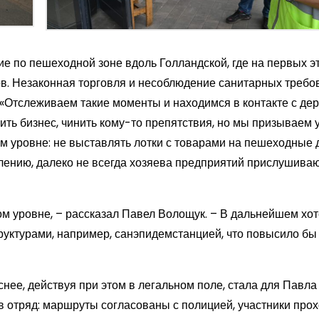
е по пешеходной зоне вдоль Голландской, где на первых э
в. Незаконная торговля и несоблюдение санитарных требо
«Отслеживаем такие моменты и находимся в контакте с де
рить бизнес, чинить кому-то препятствия, но мы призываем 
м уровне: не выставлять лотки с товарами на пешеходные 
лению, далеко не всегда хозяева предприятий прислушиваю
гом уровне, – рассказал Павел Волощук. – В дальнейшем хо
уктурами, например, санэпидемстанцией, что повысило бы
нее, действуя при этом в легальном поле, стала для Павла
 отряд: маршруты согласованы с полицией, участники про