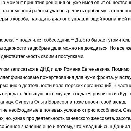
. На момент принятия решения он уже имел опыт обществен
да планомерной работы удалось решить проблему затопленн
еры в короба, наладить диалог с управляющей компанией 
ловека, – поделился собеседник. – Да, это бывает утомитель
лагодарности за добрые дела можно не дождаться. Но все ж
 действительность своими поступками.
улом записаться в ДНД и для Романа Евгеньевича. Помимо
вляет финансовые пожертвования для нужд фронта, участву
рмацию о деятельности волонтерских организаций. В частно
ь передать большую посылку для солдат-срочников из Курс
ницу. Супруга Ольга Борисовна тоже вносит свой вклад,
ругие необходимые в полевых условиях приспособления. Сн
, но, узнав про деятельность заневского женсовета, захоте
особенное значение еще и потому, что младший сын Даниил