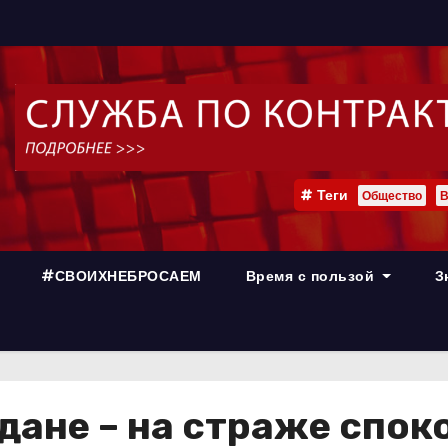
Теги
Общество
В
#СВОИХНЕБРОСАЕМ
Время с пользой
З
дане – на страже спо