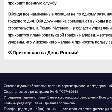
проходит военную службу.
Обойдя все намеченные локации не по одному разу, н
трудового дня. Оба дружинника совмещают выходы в р
строительства, а Роман Мусенко – в области управлен
приходится планировать свой график наперед, жертв
уверены, что у искреннего желания приносить пользу 
Приглашаю на День России!
Н
а
в
и
Сетевое издание «Заневский вестник» зарегистрировано в Федерально
Свидетельство о регистрации Эл № ФС77-89681.
г
Учредитель: администрация Заневского городского поселения Всеволо
Главный редактор: Елена Юрьевна Голованова.
а
Телефон редакции +7 (911) 170-06-33, электронная почта: gazeta@z