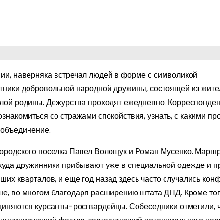
ии, наверняка встречал людей в форме с символикой
стники добровольной народной дружины, состоящей из жите
лой родины. Дежурства проходят ежедневно. Корреспонден
познакомиться со стражами спокойствия, узнать, с какими п
в объединение.
городского поселка Павел Волощук и Роман Мусенко. Марш
 куда дружинники прибывают уже в специальной одежде и п
ших кварталов, и еще год назад здесь часто случались кон
ше, во многом благодаря расширению штата ДНД. Кроме тог
диняются курсанты-росгвардейцы. Собеседники отметили, 