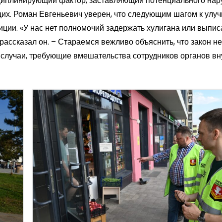
циплинирующий фактор, заставляющий потенциального на
их. Роман Евгеньевич уверен, что следующим шагом к ул
иции. «У нас нет полномочий задержать хулигана или выпис
ассказал он. – Стараемся вежливо объяснить, что закон н
и случаи, требующие вмешательства сотрудников органов в