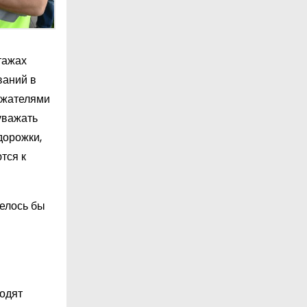
тажах
ваний в
ржателями
уважать
дорожки,
тся к
телось бы
ходят