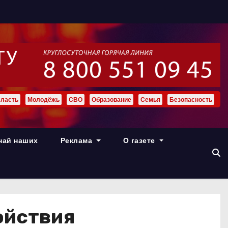
ласть
Молодёжь
СВО
Образование
Семья
Безопасность
най наших
Реклама
О газете
койствия