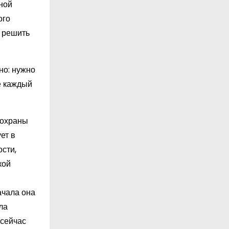
ной
ого
и решить
но: нужно
е каждый
 охраны
ет в
сти,
кой
ачала она
ла
 сейчас