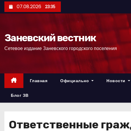
П
07.08.2026
23:35
е
р
е
Заневский вестник
й
т
Сетевое издание Заневского городского поселения
и
к
с
о
Главная
Официально
Новости
д
е
Блог ЗВ
р
ж
и
Ответственные граж
м