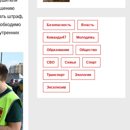
рушителя
учшению
ать штраф,
еобходимо
Безопасность
Власть
нутренних
Команда47
Молодёжь
Образование
Общество
СВО
Семья
Спорт
Транспорт
Экология
Эксклюзив