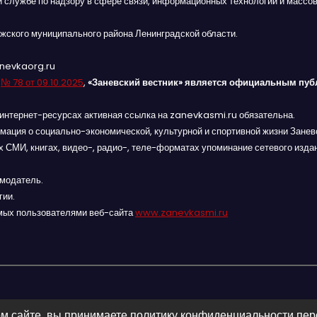
й службе по надзору в сфере связи, информационных технологий и массов
жского муниципального района Ленинградской области.
anevkaorg.ru
я
№ 78 от 09.10.2025
,
«Заневский вестник» является официальным пуб
интернет-ресурсах активная ссылка на zanevkasmi.ru обязательна.
мация о социально-экономической, культурной и спортивной жизни Заневс
 СМИ, книгах, видео-, радио-, теле-форматах упоминание сетевого изда
амодатель.
гии.
мых пользователями веб-сайта
www.zanevkasmi.ru
м сайте, вы принимаете политику конфиденциальности пе