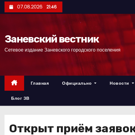
П
07.08.2026
21:46
е
р
е
Заневский вестник
й
т
Сетевое издание Заневского городского поселения
и
к
с
о
Главная
Официально
Новости
д
е
Блог ЗВ
р
ж
и
Открыт приём заявок
м