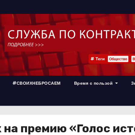
Теги
Общество
В
#СВОИХНЕБРОСАЕМ
Время с пользой
З
 на премию «Голос ис