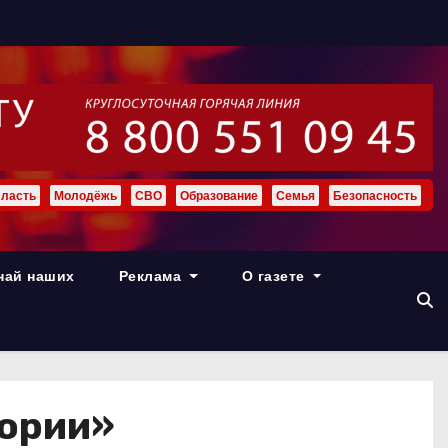
ласть
Молодёжь
СВО
Образование
Семья
Безопасность
най наших
Реклама
О газете
тории»