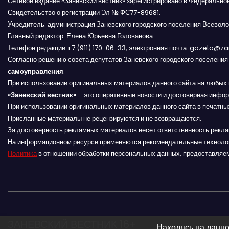
Сетевое издание «Заневский вестник» зарегистрировано в Федерально
Свидетельство о регистрации Эл № ФС77-89681.
а
Учредитель: администрация Заневского городского поселения Всеволо
Главный редактор: Елена Юрьевна Голованова.
п
Телефон редакции +7 (911) 170-06-33, электронная почта: gazeta@z
и
Согласно решению совета депутатов Заневского городского поселени
самоуправления
.
с
При использовании оригинальных материалов данного сайта на любых 
«Заневский вестник»
– это оперативные новости и достоверная инфор
я
При использовании оригинальных материалов данного сайта в печатных
Присланные материалы не рецензируются и не возвращаются.
м
За достоверность рекламных материалов несет ответственность рекл
На информационном ресурсе применяются рекомендательные техноло
Политика
в отношении обработки персональных данных, предоставляе
ЗАНЕВСКИЙ ВЕСТНИК 16+
Находясь на данно