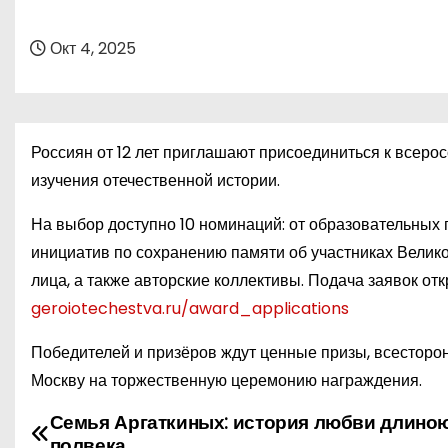
о
м
Окт 4, 2025
у
Россиян от 12 лет приглашают присоединиться к всеро
изучения отечественной истории.
На выбор доступно 10 номинаций: от образовательных
инициатив по сохранению памяти об участниках Велико
лица, а также авторские коллективы. Подача заявок отк
geroiotechestva.ru/award_applications
Победителей и призёров ждут ценные призы, всесторон
Москву на торжественную церемонию награждения.
Семья Аргаткиных: история любви длино
Н
полвека