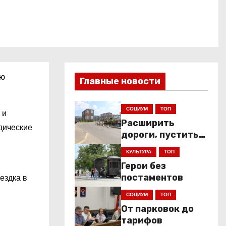
ию
Главные новости
СОЦИУМ
ТОП
 и
Расширить
дические
дороги, пустить
низкопольники
КУЛЬТУРА
ТОП
Герои без
ездка в
постаментов
СОЦИУМ
ТОП
От парковок до
тарифов