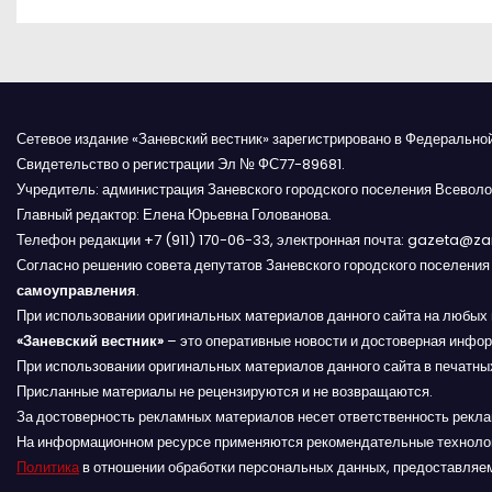
а
в
и
Сетевое издание «Заневский вестник» зарегистрировано в Федерально
г
Свидетельство о регистрации Эл № ФС77-89681.
Учредитель: администрация Заневского городского поселения Всеволо
а
Главный редактор: Елена Юрьевна Голованова.
Телефон редакции +7 (911) 170-06-33, электронная почта: gazeta@z
ц
Согласно решению совета депутатов Заневского городского поселени
и
самоуправления
.
При использовании оригинальных материалов данного сайта на любых 
я
«Заневский вестник»
– это оперативные новости и достоверная инфор
При использовании оригинальных материалов данного сайта в печатных
п
Присланные материалы не рецензируются и не возвращаются.
За достоверность рекламных материалов несет ответственность рекл
о
На информационном ресурсе применяются рекомендательные техноло
Политика
в отношении обработки персональных данных, предоставляе
з