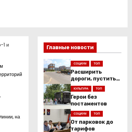
-1 и
Главные новости
СОЦИУМ
ТОП
ым
Расширить
территорий
дороги, пустить
низкопольники
КУЛЬТУРА
ТОП
,
Герои без
постаментов
СОЦИУМ
ТОП
линии, на
От парковок до
тарифов