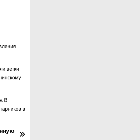
овления
ли ветки
Янинскому
. В
старников в
онную