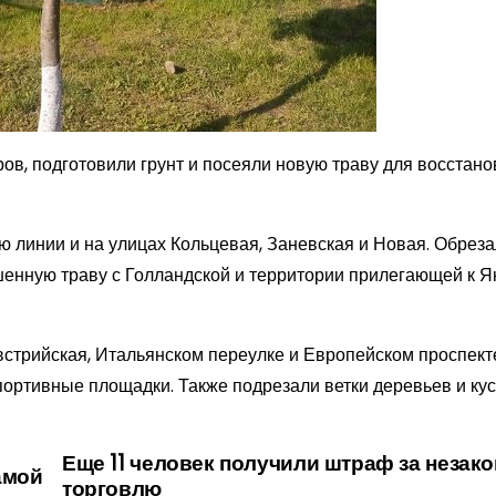
ров, подготовили грунт и посеяли новую траву для восстан
-ю линии и на улицах Кольцевая, Заневская и Новая. Обреза
шенную траву с Голландской и территории прилегающей к 
встрийская, Итальянском переулке и Европейском проспекте
портивные площадки. Также подрезали ветки деревьев и ку
Еще 11 человек получили штраф за незак
амой
торговлю