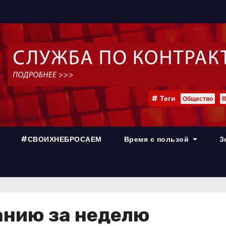
Теги
Общество
В
#СВОИХНЕБРОСАЕМ
Время с пользой
З
анию за неделю