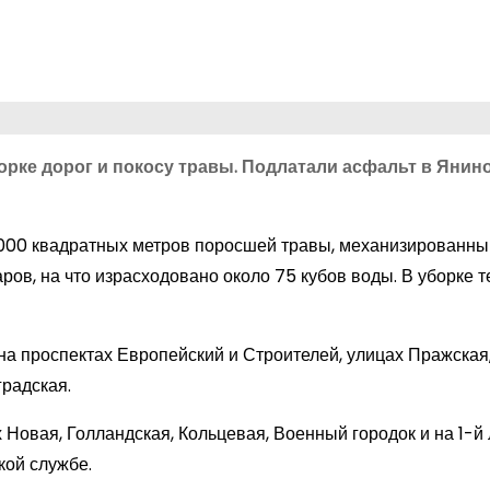
ке дорог и покосу травы. Подлатали асфальт в Янино
7 000 квадратных метров поросшей травы, механизированн
ров, на что израсходовано около 75 кубов воды. В уборке 
 на проспектах Европейский и Строителей, улицах Пражская
градская.
Новая, Голландская, Кольцевая, Военный городок и на 1-й 
кой службе.