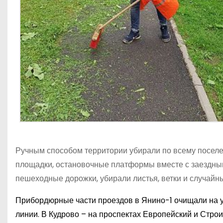
Ручным способом территории убирали по всему поселе
площадки, остановочные платформы вместе с заездным
пешеходные дорожки, убирали листья, ветки и случайн
Прибордюрные части проездов в Янино-1 очищали на ул
линии. В Кудрово – на проспектах Европейский и Строи