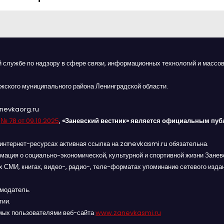
й службе по надзору в сфере связи, информационных технологий и массов
жского муниципального района Ленинградской области.
anevkaorg.ru
я
№ 78 от 09.10.2025
,
«Заневский вестник» является официальным пуб
интернет-ресурсах активная ссылка на zanevkasmi.ru обязательна.
мация о социально-экономической, культурной и спортивной жизни Заневс
 СМИ, книгах, видео-, радио-, теле-форматах упоминание сетевого изда
амодатель.
гии.
мых пользователями веб-сайта
www.zanevkasmi.ru