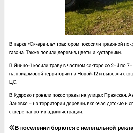
В парке «Оккервиль» трактором покосили травяной пок
газона. Также полили деревья, цветы и кустарники.
В Янино-1 косили траву в частном секторе со 2-й по 7
на придомовой территории на Новой, 12 и вывезли ско
ЦО.
В Кудрово провели покос травы на улицах Пражская, А
Заневке – на территории деревни, включая детские и с
сквере напротив администрации.
Н
В поселении борются с нелегальной рекл