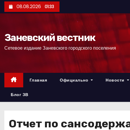
П
08.08.2026
01:33
е
р
е
Заневский вестник
й
т
Сетевое издание Заневского городского поселения
и
к
с
о
Главная
Официально
Новости
д
е
Блог ЗВ
р
ж
и
Отчет по сансодерж
м