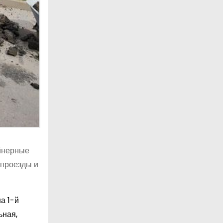
ейнерные
 проезды и
а 1-й
ьная,