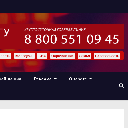
ласть
Молодёжь
СВО
Образование
Семья
Безопасность
най наших
Реклама
О газете