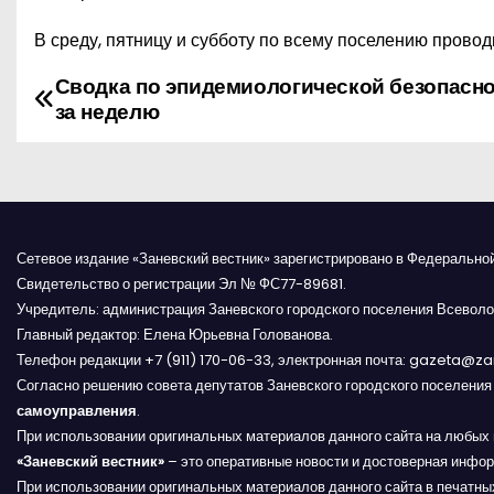
В среду, пятницу и субботу по всему поселению провод
Сводка по эпидемиологической безопасн
Н
за неделю
а
в
и
Сетевое издание «Заневский вестник» зарегистрировано в Федерально
г
Свидетельство о регистрации Эл № ФС77-89681.
Учредитель: администрация Заневского городского поселения Всеволо
а
Главный редактор: Елена Юрьевна Голованова.
Телефон редакции +7 (911) 170-06-33, электронная почта: gazeta@z
ц
Согласно решению совета депутатов Заневского городского поселени
и
самоуправления
.
При использовании оригинальных материалов данного сайта на любых 
я
«Заневский вестник»
– это оперативные новости и достоверная инфор
При использовании оригинальных материалов данного сайта в печатных