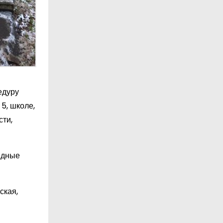
едуру
5, школе,
сти,
едные
ская,