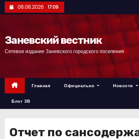
П
08.08.2026
17:09
е
р
е
Заневский вестник
й
т
Сетевое издание Заневского городского поселения
и
к
с
о
Главная
Официально
Новости
д
е
Блог ЗВ
р
ж
и
Отчет по сансодерж
м