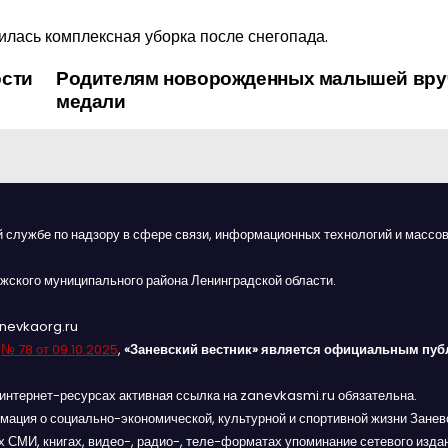
илась комплексная уборка после снегопада.
ости
Родителям новорожденных малышей вру
медали
й службе по надзору в сфере связи, информационных технологий и массов
жского муниципального района Ленинградской области.
anevkaorg.ru
я
№ 78 от 09.10.2025
,
«Заневский вестник» является официальным пуб
интернет-ресурсах активная ссылка на zanevkasmi.ru обязательна.
мация о социально-экономической, культурной и спортивной жизни Заневс
 СМИ, книгах, видео-, радио-, теле-форматах упоминание сетевого изда