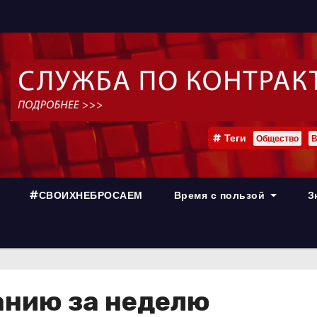
Теги
Общество
В
#СВОИХНЕБРОСАЕМ
Время с пользой
З
анию за неделю