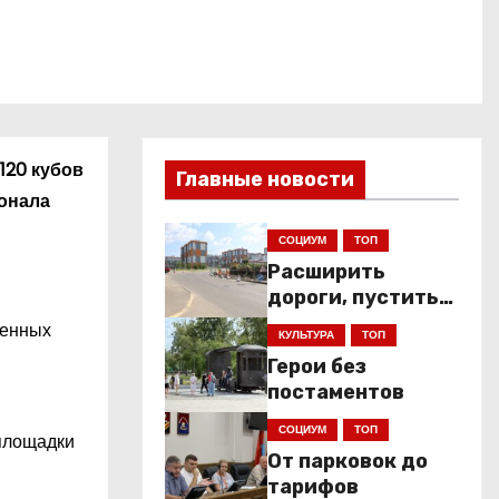
120 кубов
Главные новости
сонала
СОЦИУМ
ТОП
Расширить
дороги, пустить
низкопольники
шенных
КУЛЬТУРА
ТОП
Герои без
постаментов
СОЦИУМ
ТОП
 площадки
От парковок до
тарифов