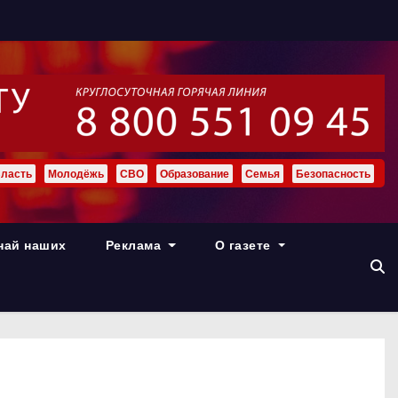
ласть
Молодёжь
СВО
Образование
Семья
Безопасность
най наших
Реклама
О газете