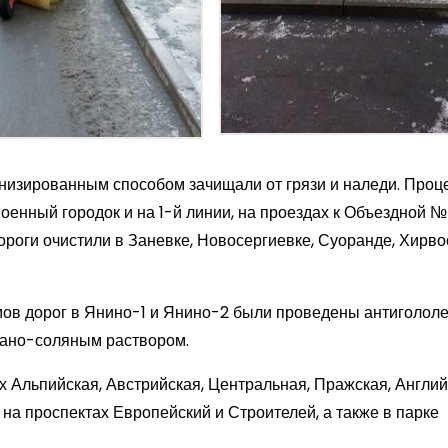
низированным способом зачищали от грязи и наледи. Проц
оенный городок и на 1-й линии, на проездах к Объездной № 
ороги очистили в Заневке, Новосергиевке, Суоранде, Хирво
мов дорог в Янино-1 и Янино-2 были проведены антиголол
чано-соляным раствором.
 Альпийская, Австрийская, Центральная, Пражская, Англий
 на проспектах Европейский и Строителей, а также в парке