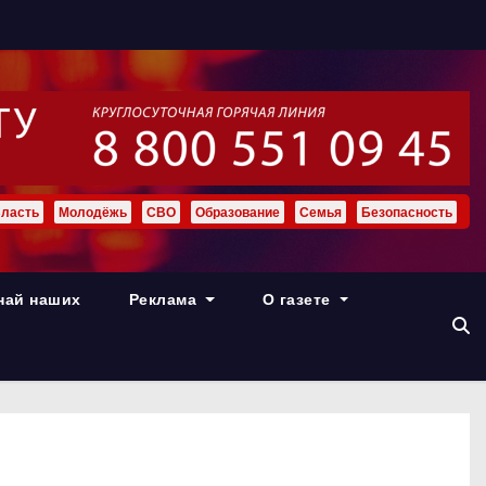
ласть
Молодёжь
СВО
Образование
Семья
Безопасность
най наших
Реклама
О газете