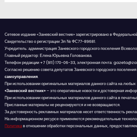
а
в
и
Сетевое издание «Заневский вестник» зарегистрировано в Федерально
г
Свидетельство о регистрации Эл № ФС77-89681.
Учредитель: администрация Заневского городского поселения Всеволо
а
Главный редактор: Елена Юрьевна Голованова.
Телефон редакции +7 (911) 170-06-33, электронная почта: gazeta@z
ц
Согласно решению совета депутатов Заневского городского поселени
и
самоуправления
.
При использовании оригинальных материалов данного сайта на любых 
я
«Заневский вестник»
– это оперативные новости и достоверная инфор
При использовании оригинальных материалов данного сайта в печатных
п
Присланные материалы не рецензируются и не возвращаются.
За достоверность рекламных материалов несет ответственность рекл
о
На информационном ресурсе применяются рекомендательные техноло
Политика
в отношении обработки персональных данных, предоставляе
з