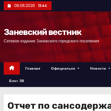
П
08.08.2026
13:44
е
р
е
Заневский вестник
й
т
Сетевое издание Заневского городского поселения
и
к
с
о
Главная
Официально
Новости
д
е
Блог ЗВ
р
ж
и
Отчет по сансодерж
м