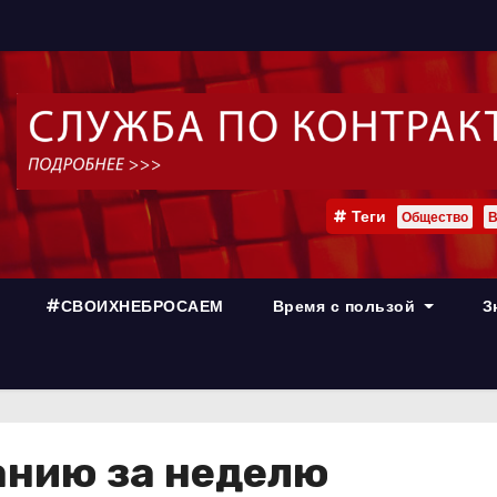
Теги
Общество
В
#СВОИХНЕБРОСАЕМ
Время с пользой
З
анию за неделю