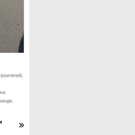
троителей,
 на
ранде,
и