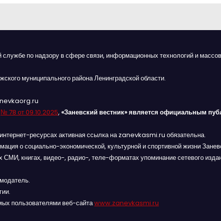
й службе по надзору в сфере связи, информационных технологий и массов
жского муниципального района Ленинградской области.
anevkaorg.ru
я
№ 78 от 09.10.2025
,
«Заневский вестник» является официальным пуб
интернет-ресурсах активная ссылка на zanevkasmi.ru обязательна.
мация о социально-экономической, культурной и спортивной жизни Заневс
 СМИ, книгах, видео-, радио-, теле-форматах упоминание сетевого изда
амодатель.
гии.
мых пользователями веб-сайта
www.zanevkasmi.ru