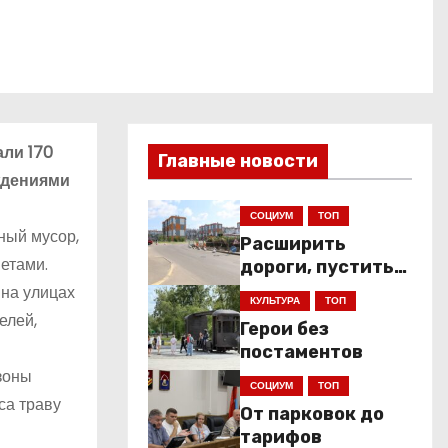
али 170
Главные новости
ждениями
СОЦИУМ
ТОП
ный мусор,
Расширить
етами.
дороги, пустить
низкопольники
на улицах
КУЛЬТУРА
ТОП
елей,
Герои без
постаментов
азоны
СОЦИУМ
ТОП
са траву
От парковок до
тарифов