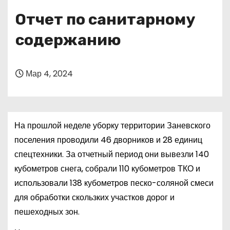
о
Отчет по санитарному
м
у
содержанию
Мар 4, 2024
На прошлой неделе уборку территории Заневского
поселения проводили 46 дворников и 28 единиц
спецтехники. За отчетный период они вывезли 140
кубометров снега, собрали 110 кубометров ТКО и
использовали 138 кубометров песко-соляной смеси
для обработки скользких участков дорог и
пешеходных зон.