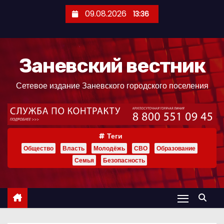
П
09.08.2026
13:36
е
р
е
Заневский вестник
й
т
Сетевое издание Заневского городского поселения
и
к
с
о
Теги
д
Общество
Власть
Молодёжь
СВО
Образование
е
Семья
Безопасность
р
ж
и
м