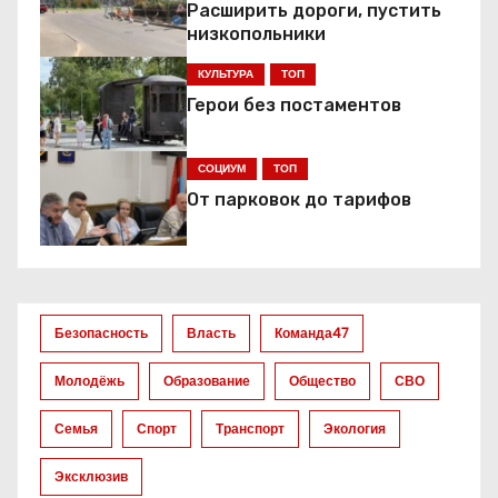
а
Расширить дороги, пустить
низкопольники
ц
КУЛЬТУРА
ТОП
и
Герои без постаментов
я
СОЦИУМ
ТОП
п
От парковок до тарифов
о
з
а
Безопасность
Власть
Команда47
п
Молодёжь
Образование
Общество
СВО
и
Семья
Спорт
Транспорт
Экология
с
Эксклюзив