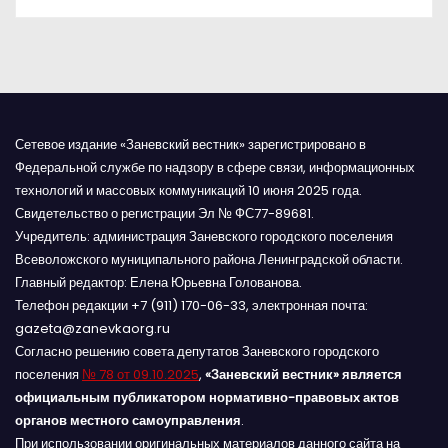
я
м
Сетевое издание «Заневский вестник» зарегистрировано в
Федеральной службе по надзору в сфере связи, информационных
технологий и массовых коммуникаций 10 июня 2025 года.
Свидетельство о регистрации Эл № ФС77-89681.
Учредитель: администрация Заневского городского поселения
Всеволожского муниципального района Ленинградской области.
Главный редактор: Елена Юрьевна Голованова.
Телефон редакции +7 (911) 170-06-33, электронная почта:
gazeta@zanevkaorg.ru
Согласно решению совета депутатов Заневского городского
поселения
№ 78 от 09.10.2025
,
«Заневский вестник» является
официальным публикатором нормативно-правовых актов
органов местного самоуправления
.
При использовании оригинальных материалов данного сайта на