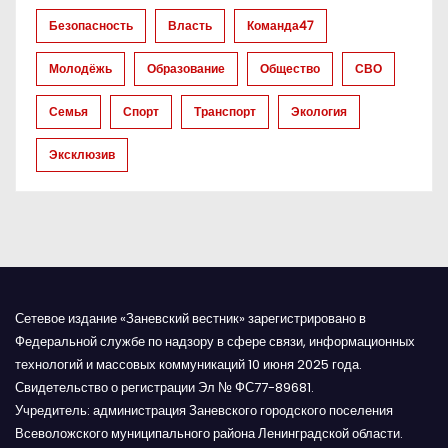
а
Безопасность
Власть
Команда47
п
Молодёжь
Образование
Общество
СВО
и
Семья
Спорт
Транспорт
Экология
с
Эксклюзив
я
м
Сетевое издание «Заневский вестник» зарегистрировано в
Федеральной службе по надзору в сфере связи, информационных
технологий и массовых коммуникаций 10 июня 2025 года.
Свидетельство о регистрации Эл № ФС77-89681.
Учредитель: администрация Заневского городского поселения
Всеволожского муниципального района Ленинградской области.