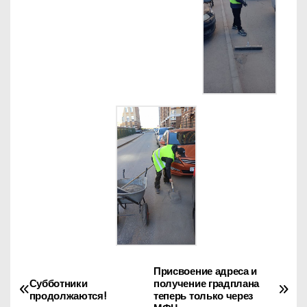
Присвоение адреса и
Н
Субботники
получение градплана
продолжаются!
теперь только через