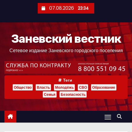
П
07.08.2026
23:34
е
р
е
Заневский вестник
й
т
Сетевое издание Заневского городского поселения
и
к
с
о
Теги
д
Общество
Власть
Молодёжь
СВО
Образование
е
Семья
Безопасность
р
ж
и
м