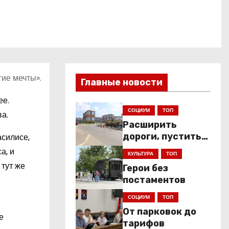
гие мечты».
Главные новости
ее.
СОЦИУМ
ТОП
а.
Расширить
дороги, пустить
асилисе,
низкопольники
а, и
КУЛЬТУРА
ТОП
тут же
Герои без
постаментов
СОЦИУМ
ТОП
От парковок до
е
тарифов