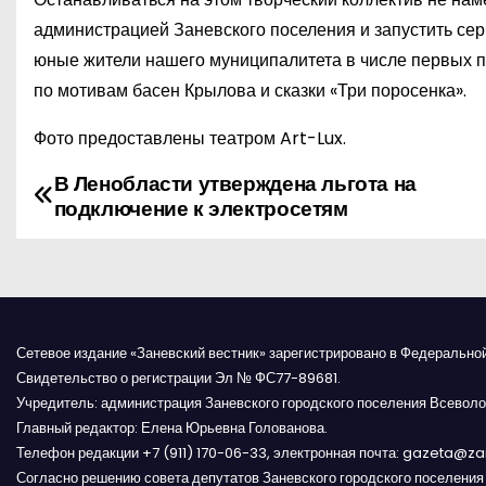
администрацией Заневского поселения и запустить сери
юные жители нашего муниципалитета в числе первых по
по мотивам басен Крылова и сказки «Три поросенка».
Фото предоставлены театром Art-Lux.
В Ленобласти утверждена льгота на
Н
подключение к электросетям
а
в
и
Сетевое издание «Заневский вестник» зарегистрировано в Федерально
г
Свидетельство о регистрации Эл № ФС77-89681.
Учредитель: администрация Заневского городского поселения Всеволо
а
Главный редактор: Елена Юрьевна Голованова.
Телефон редакции +7 (911) 170-06-33, электронная почта: gazeta@z
ц
Согласно решению совета депутатов Заневского городского поселени