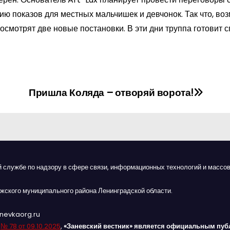
ю показов для местных мальчишек и девчонок. Так что, во
смотрят две новые постановки. В эти дни труппа готовит с
Пришла Коляда – отворяй ворота!
й службе по надзору в сфере связи, информационных технологий и массов
жского муниципального района Ленинградской области.
anevkaorg.ru
я
№ 78 от 09.10.2025
,
«Заневский вестник» является официальным пуб