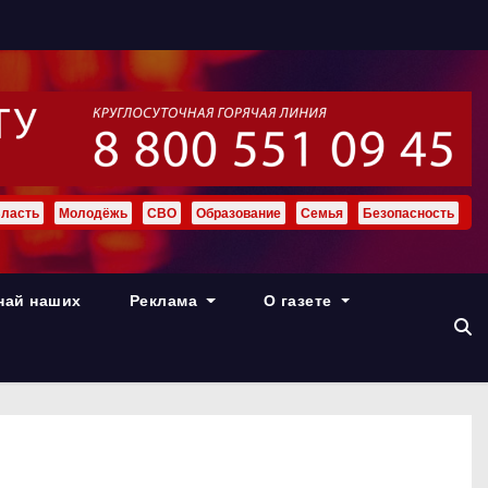
ласть
Молодёжь
СВО
Образование
Семья
Безопасность
най наших
Реклама
О газете
й