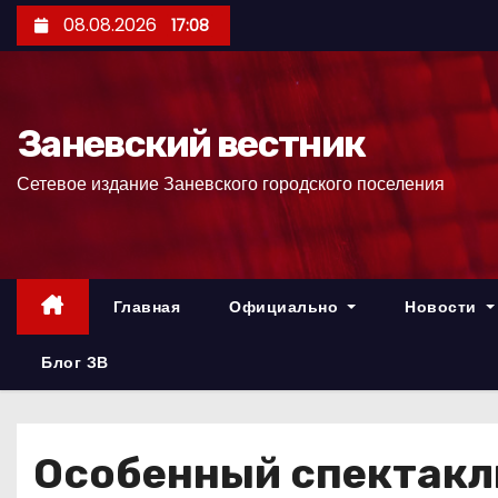
П
08.08.2026
17:08
е
р
е
Заневский вестник
й
т
Сетевое издание Заневского городского поселения
и
к
с
о
Главная
Официально
Новости
д
е
Блог ЗВ
р
ж
и
Особенный спектакл
м