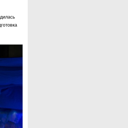
одилась
дготовка