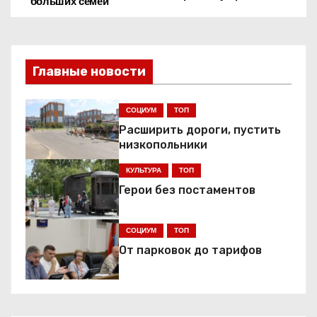
больших семей
а
в
Главные новости
и
г
СОЦИУМ
ТОП
Расширить дороги, пустить
а
низкопольники
ц
КУЛЬТУРА
ТОП
Герои без постаментов
и
я
СОЦИУМ
ТОП
От парковок до тарифов
п
о