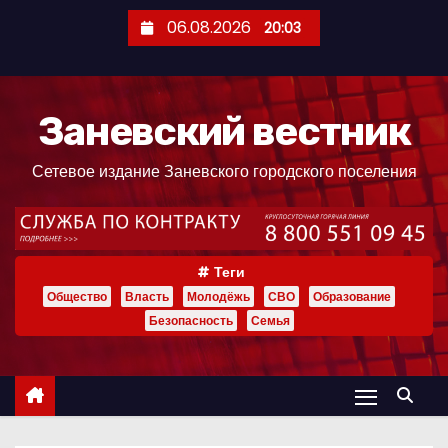
П
06.08.2026
20:03
е
р
е
Заневский вестник
й
т
Сетевое издание Заневского городского поселения
и
к
с
о
Теги
д
Общество
Власть
Молодёжь
СВО
Образование
е
Безопасность
Семья
р
ж
и
м