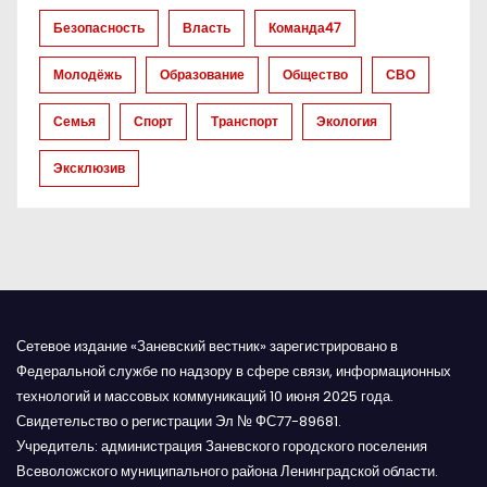
з
Безопасность
Власть
Команда47
а
Молодёжь
Образование
Общество
СВО
п
Семья
Спорт
Транспорт
Экология
и
Эксклюзив
с
я
м
Сетевое издание «Заневский вестник» зарегистрировано в
Федеральной службе по надзору в сфере связи, информационных
технологий и массовых коммуникаций 10 июня 2025 года.
Свидетельство о регистрации Эл № ФС77-89681.
Учредитель: администрация Заневского городского поселения
Всеволожского муниципального района Ленинградской области.