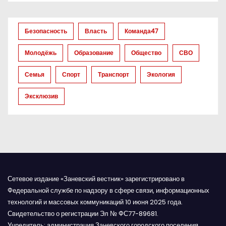
о
з
Безопасность
Власть
Команда47
а
Молодёжь
Образование
Общество
СВО
п
Семья
Спорт
Транспорт
Экология
и
Эксклюзив
с
я
м
Сетевое издание «Заневский вестник» зарегистрировано в
Федеральной службе по надзору в сфере связи, информационных
технологий и массовых коммуникаций 10 июня 2025 года.
Свидетельство о регистрации Эл № ФС77-89681.
Учредитель: администрация Заневского городского поселения