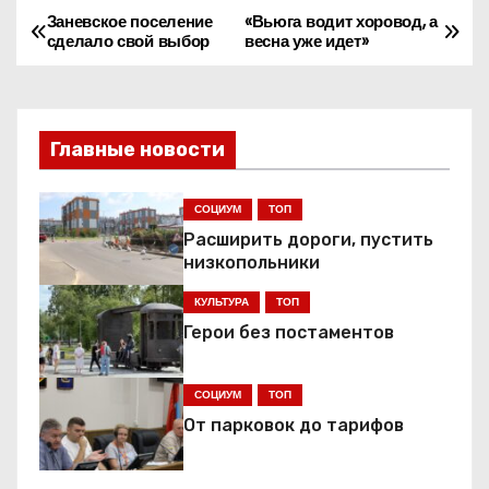
Заневское поселение
«Вьюга водит хоровод, а
Н
сделало свой выбор
весна уже идет»
а
в
Главные новости
и
г
СОЦИУМ
ТОП
Расширить дороги, пустить
а
низкопольники
ц
КУЛЬТУРА
ТОП
Герои без постаментов
и
я
СОЦИУМ
ТОП
От парковок до тарифов
п