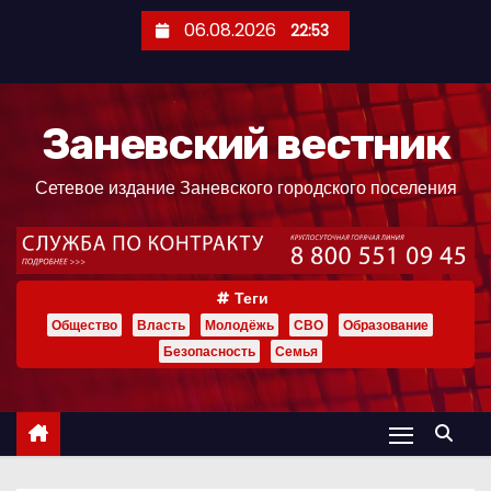
П
06.08.2026
22:53
е
р
е
Заневский вестник
й
т
Сетевое издание Заневского городского поселения
и
к
с
о
Теги
д
Общество
Власть
Молодёжь
СВО
Образование
е
Безопасность
Семья
р
ж
и
м