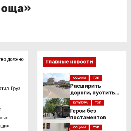
роща»
тво должно
Главные новости
СОЦИУМ
ТОП
Расширить
тил. Груз
дороги, пустить
низкопольники
КУЛЬТУРА
ТОП
е
Герои без
фные
постаментов
ощи»,
СОЦИУМ
ТОП