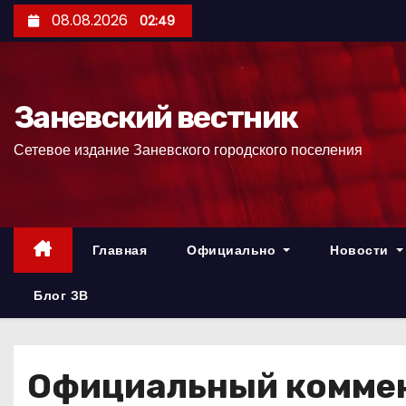
П
08.08.2026
02:49
е
р
е
Заневский вестник
й
т
Сетевое издание Заневского городского поселения
и
к
с
о
Главная
Официально
Новости
д
е
Блог ЗВ
р
ж
и
Официальный коммен
м