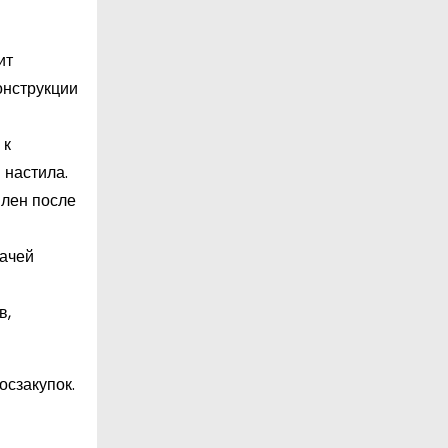
ит
онструкции
 к
 настила.
влен после
дачей
в,
осзакупок.