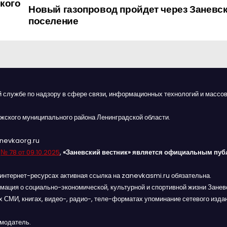
ского
Новый газопровод пройдет через Заневс
поселение
й службе по надзору в сфере связи, информационных технологий и массов
жского муниципального района Ленинградской области.
anevkaorg.ru
я
№ 78 от 09.10.2025
,
«Заневский вестник» является официальным пуб
интернет-ресурсах активная ссылка на zanevkasmi.ru обязательна.
мация о социально-экономической, культурной и спортивной жизни Заневс
 СМИ, книгах, видео-, радио-, теле-форматах упоминание сетевого изда
амодатель.