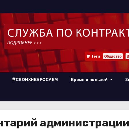
Теги
Общество
В
#СВОИХНЕБРОСАЕМ
Время с пользой
З
тарий администрации 