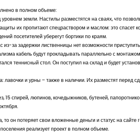
олнено в полном объеме:
 уровнем земли. Настилы разместятся на сваях, что позвол
защиты их пропитают спецраствором и маслом: это спасет к
дений посетителей уберегут бортики по краям.
час из-за задержки лиственницы нет возможности приступить
ализма кабель будут прокладывать параллельно с монтажом
ался теннисный стол. Он поступил на склад и будет устано
: лавочки и урны – также в наличии. Их разместят перед с
з, 15 спирей, люпинов, кочедыжников, бутеней, папоротнико
октября.
 то он потеряет свои вложенные деньги и статус на сайте г
поселения реализует проект в полном объеме.