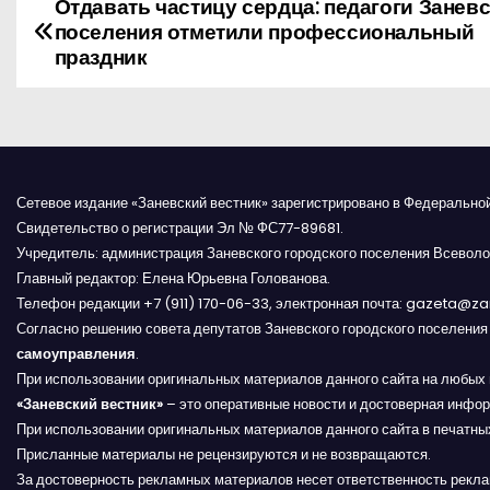
Отдавать частицу сердца: педагоги Занев
Н
поселения отметили профессиональный
а
праздник
в
и
г
Сетевое издание «Заневский вестник» зарегистрировано в Федерально
Свидетельство о регистрации Эл № ФС77-89681.
а
Учредитель: администрация Заневского городского поселения Всеволо
Главный редактор: Елена Юрьевна Голованова.
ц
Телефон редакции +7 (911) 170-06-33, электронная почта: gazeta@z
и
Согласно решению совета депутатов Заневского городского поселени
самоуправления
.
я
При использовании оригинальных материалов данного сайта на любых 
«Заневский вестник»
– это оперативные новости и достоверная инфор
п
При использовании оригинальных материалов данного сайта в печатных
Присланные материалы не рецензируются и не возвращаются.
о
За достоверность рекламных материалов несет ответственность рекл