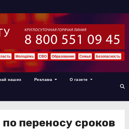
ласть
Молодёжь
СВО
Образование
Семья
Безопасность
най наших
Реклама
О газете
по переносу сроков