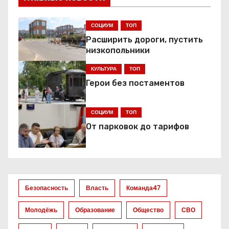
г
СОЦИУМ
ТОП
а
Расширить дороги, пустить
низкопольники
ц
КУЛЬТУРА
ТОП
и
Герои без постаментов
я
СОЦИУМ
ТОП
п
От парковок до тарифов
о
з
а
Безопасность
Власть
Команда47
п
Молодёжь
Образование
Общество
СВО