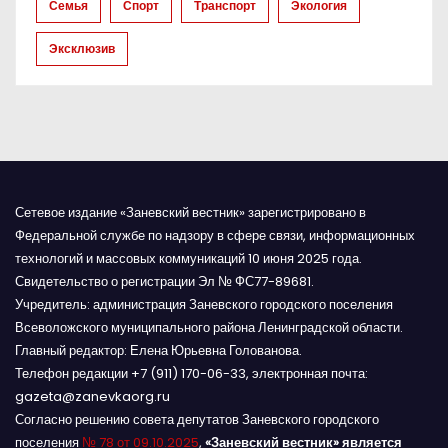
и
Семья
Спорт
Транспорт
Экология
с
Эксклюзив
я
м
Сетевое издание «Заневский вестник» зарегистрировано в
Федеральной службе по надзору в сфере связи, информационных
технологий и массовых коммуникаций 10 июня 2025 года.
Свидетельство о регистрации Эл № ФС77-89681.
Учредитель: администрация Заневского городского поселения
Всеволожского муниципального района Ленинградской области.
Главный редактор: Елена Юрьевна Голованова.
Телефон редакции +7 (911) 170-06-33, электронная почта:
gazeta@zanevkaorg.ru
Согласно решению совета депутатов Заневского городского
поселения
№ 78 от 09.10.2025
,
«Заневский вестник» является