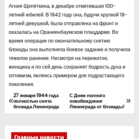
Агния Щепёткина, в декабре отметившая 100-
летний юбилей. В 1942 году она, будучи хрупкой 19-
летней девушкой, была отправлена на фронт и
оказалась на Ораниенбаумском плацдарме. Во
время операции по окончательному снятию
блокады она выполняла боевое задание и получила
тяжелое ранение. Несмотря на пережитое,
женщина и по сей день сохраняет бодрость духа и
оптимизм, являясь примером для подрастающего
поколения.
27 января 1944 года
С Днем полного
Н
полностью снята
освобождения
блокада Ленинграда
Ленинграда от блокады!
а
в
и
Главные новости