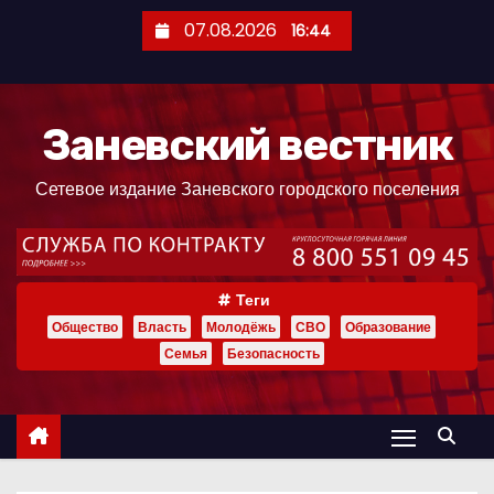
П
07.08.2026
16:44
е
р
е
Заневский вестник
й
т
Сетевое издание Заневского городского поселения
и
к
с
о
Теги
д
Общество
Власть
Молодёжь
СВО
Образование
е
Семья
Безопасность
р
ж
и
м