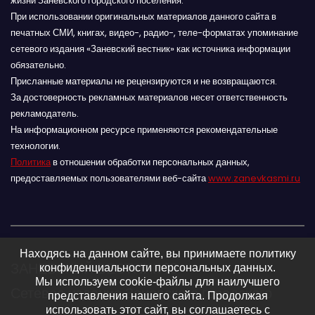
жизни Заневского городского поселения.
При использовании оригинальных материалов данного сайта в
печатных СМИ, книгах, видео-, радио-, теле-форматах упоминание
сетевого издания «Заневский вестник» как источника информации
обязательно.
Присланные материалы не рецензируются и не возвращаются.
За достоверность рекламных материалов несет ответственность
рекламодатель.
На информационном ресурсе применяются рекомендательные
технологии.
Политика
в отношении обработки персональных данных,
предоставляемых пользователями веб-сайта
www.zanevkasmi.ru
Находясь на данном сайте, вы принимаете политику
ЗАНЕВСКИЙ ВЕСТНИК 16+
конфиденциальности персональных данных.
Мы используем cookie-файлы для наилучшего
Сетевое издание Заневского городского
представления нашего сайта. Продолжая
использовать этот сайт, вы соглашаетесь с