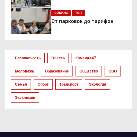
и
СОЦИУМ
ТОП
я
От парковок до тарифов
п
о
з
Безопасность
Власть
Команда47
а
Молодёжь
Образование
Общество
СВО
п
Семья
Спорт
Транспорт
Экология
и
Эксклюзив
с
я
м