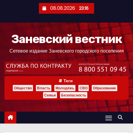
П
08.08.2026
23:16
е
р
е
Заневский вестник
й
т
Сетевое издание Заневского городского поселения
и
к
с
о
Теги
д
Общество
Власть
Молодёжь
СВО
Образование
е
Семья
Безопасность
р
ж
и
м