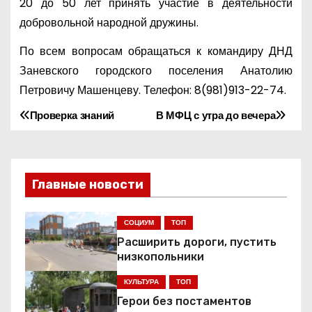
20 до 50 лет принять участие в деятельности
добровольной народной дружины.
По всем вопросам обращаться к командиру ДНД
Заневского городского поселения Анатолию
Петровичу Машенцеву. Телефон: 8(981)913-22-74.
Проверка знаний
В МФЦ с утра до вечера
Н
а
в
Главные новости
и
СОЦИУМ
ТОП
г
Расширить дороги, пустить
низкопольники
а
КУЛЬТУРА
ТОП
ц
Герои без постаментов