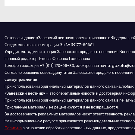
а
в
и
Сетевое издание «Заневский вестник» зарегистрировано в Федерально
г
Свидетельство о регистрации Эл № ФС77-89681.
Учредитель: администрация Заневского городского поселения Всеволо
а
Главный редактор: Елена Юрьевна Голованова.
Телефон редакции +7 (911) 170-06-33, электронная почта: gazeta@z
ц
Согласно решению совета депутатов Заневского городского поселени
и
самоуправления
.
При использовании оригинальных материалов данного сайта на любых 
я
«Заневский вестник»
– это оперативные новости и достоверная инфор
При использовании оригинальных материалов данного сайта в печатных
п
Присланные материалы не рецензируются и не возвращаются.
За достоверность рекламных материалов несет ответственность рекл
о
На информационном ресурсе применяются рекомендательные техноло
Политика
в отношении обработки персональных данных, предоставляе
з