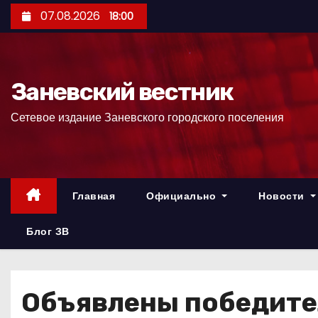
П
07.08.2026
18:00
е
р
е
Заневский вестник
й
т
Сетевое издание Заневского городского поселения
и
к
с
о
Главная
Официально
Новости
д
е
Блог ЗВ
р
ж
и
Объявлены победите
м