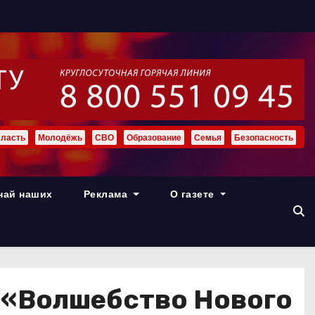
ласть
Молодёжь
СВО
Образование
Семья
Безопасность
най наших
Реклама
О газете
 «Волшебство Нового