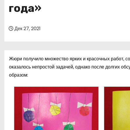
о
года»
м
у
Дек 27, 2021
Жюри получило множество ярких и красочных работ, 
оказалось непростой задачей, однако после долгих о
образом: