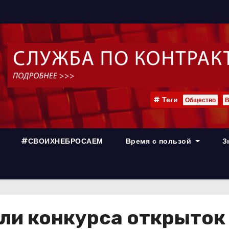
Теги
Общество
В
#СВОИХНЕБРОСАЕМ
Время с пользой
З
ли конкурса открыток