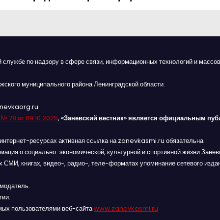
й службе по надзору в сфере связи, информационных технологий и массов
жского муниципального района Ленинградской области.
anevkaorg.ru
я
№ 78 от 09.10.2025
,
«Заневский вестник» является официальным пуб
интернет-ресурсах активная ссылка на zanevkasmi.ru обязательна.
мация о социально-экономической, культурной и спортивной жизни Заневс
 СМИ, книгах, видео-, радио-, теле-форматах упоминание сетевого изда
амодатель.
гии.
мых пользователями веб-сайта
www.zanevkasmi.ru