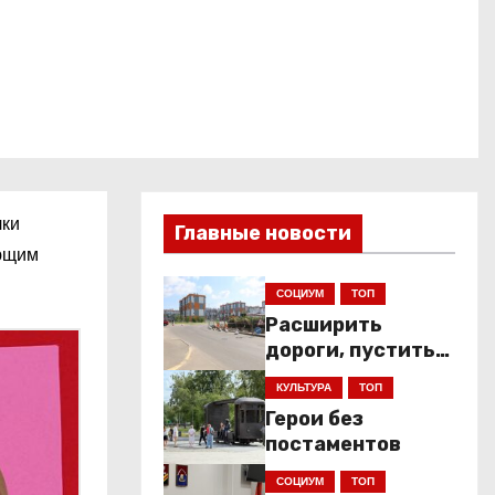
лки
Главные новости
ующим
СОЦИУМ
ТОП
Расширить
дороги, пустить
низкопольники
КУЛЬТУРА
ТОП
Герои без
постаментов
СОЦИУМ
ТОП