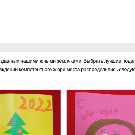
созданных нашими юными земляками. Выбрать лучшие поде
бсуждений компетентного жюри места распределились след