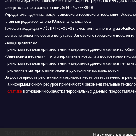
Сетевое издание «Заневский вестник» зарегистрировано в Федерально
а
Свидетельство о регистрации Эл № ФС77-89681.
п
Учредитель: администрация Заневского городского поселения Всеволо
Главный редактор: Елена Юрьевна Голованова.
и
Телефон редакции +7 (911) 170-06-33, электронная почта: gazeta@z
Согласно решению совета депутатов Заневского городского поселени
с
самоуправления
.
При использовании оригинальных материалов данного сайта на любых 
я
«Заневский вестник»
– это оперативные новости и достоверная инфор
При использовании оригинальных материалов данного сайта в печатных
м
Присланные материалы не рецензируются и не возвращаются.
За достоверность рекламных материалов несет ответственность рекл
На информационном ресурсе применяются рекомендательные техноло
Политика
в отношении обработки персональных данных, предоставляе
ЗАНЕВСКИЙ ВЕСТНИК 16+
Находясь на данно