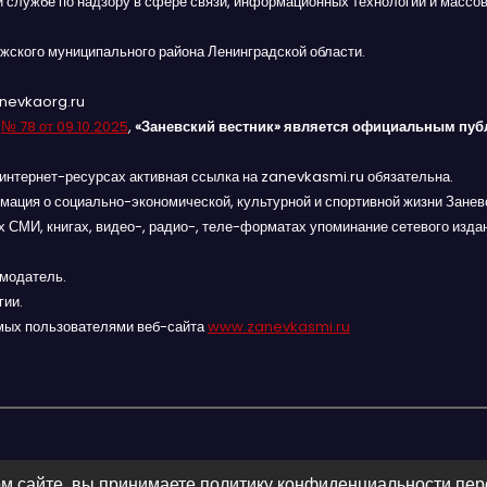
й службе по надзору в сфере связи, информационных технологий и массов
жского муниципального района Ленинградской области.
anevkaorg.ru
я
№ 78 от 09.10.2025
,
«Заневский вестник» является официальным пуб
интернет-ресурсах активная ссылка на zanevkasmi.ru обязательна.
мация о социально-экономической, культурной и спортивной жизни Заневс
 СМИ, книгах, видео-, радио-, теле-форматах упоминание сетевого изда
амодатель.
гии.
мых пользователями веб-сайта
www.zanevkasmi.ru
м сайте, вы принимаете политику конфиденциальности пе