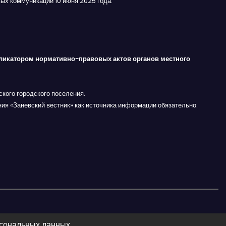
ых коммуникаций 10 июня 2025 года.
ликатором нормативно-правовых актов органов местного
кого городского поселения.
ния «Заневский вестник» как источника информации обязательно.
рсональных данных.