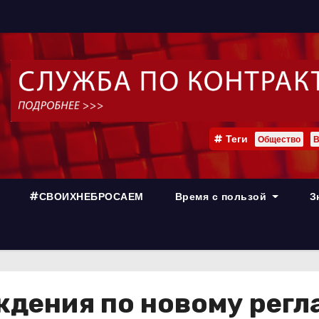
Теги
Общество
В
#СВОИХНЕБРОСАЕМ
Время с пользой
З
дения по новому регл