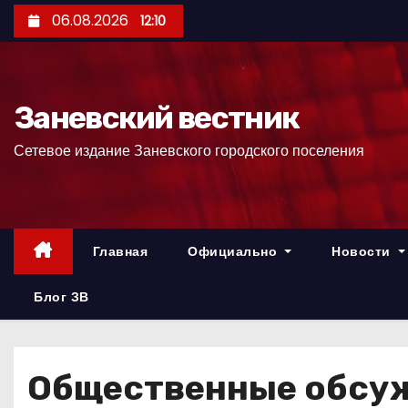
П
06.08.2026
12:10
е
р
е
Заневский вестник
й
т
Сетевое издание Заневского городского поселения
и
к
с
о
Главная
Официально
Новости
д
е
Блог ЗВ
р
ж
и
Общественные обсуж
м