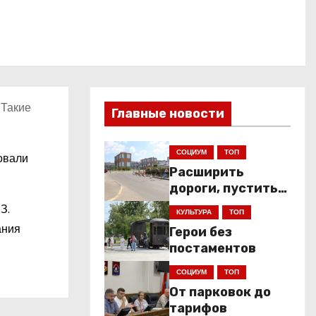
 Такие
Главные новости
СОЦИУМ
ТОП
ровали
Расширить
дороги, пустить
низкопольники
З.
КУЛЬТУРА
ТОП
ания
Герои без
постаментов
СОЦИУМ
ТОП
От парковок до
тарифов