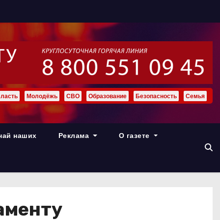
ласть
Молодёжь
СВО
Образование
Безопасность
Семья
най наших
Реклама
О газете
аменту