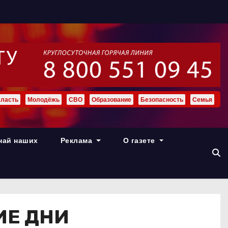
ласть
Молодёжь
СВО
Образование
Безопасность
Семья
най наших
Реклама
О газете
ИЕ ДНИ