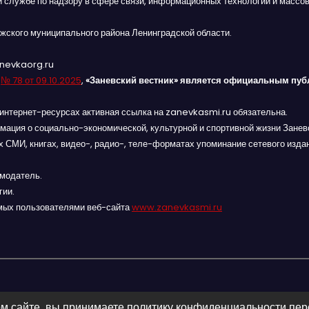
й службе по надзору в сфере связи, информационных технологий и массов
жского муниципального района Ленинградской области.
anevkaorg.ru
я
№ 78 от 09.10.2025
,
«Заневский вестник» является официальным пуб
интернет-ресурсах активная ссылка на zanevkasmi.ru обязательна.
мация о социально-экономической, культурной и спортивной жизни Заневс
 СМИ, книгах, видео-, радио-, теле-форматах упоминание сетевого изда
амодатель.
гии.
мых пользователями веб-сайта
www.zanevkasmi.ru
м сайте, вы принимаете политику конфиденциальности пе