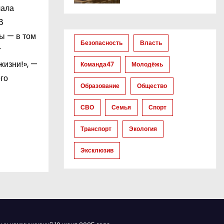
чала
В
ы — в том
Безопасность
Власть
т
жизни!», —
Команда47
Молодёжь
го
Образование
Общество
СВО
Семья
Спорт
Транспорт
Экология
Эксклюзив