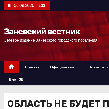
П
06.08.2026
12:33
е
р
е
Заневский вестник
й
т
Сетевое издание Заневского городского поселения
и
к
с
о
Главная
Официально
Новости
д
е
Блог ЗВ
р
ж
и
ОБЛАСТЬ НЕ БУДЕТ 
м