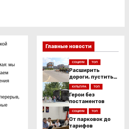
ской
Главные новости
СОЦИУМ
ТОП
мая: мы
Расширить
ваем
дороги, пустить
ения
низкопольники
КУЛЬТУРА
ТОП
Герои без
 перерыв,
постаментов
ьные
СОЦИУМ
ТОП
От парковок до
тарифов