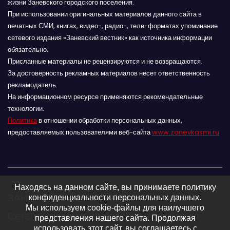
жизни Заневского городского поселения.
При использовании оригинальных материалов данного сайта в
печатных СМИ, книгах, видео-, радио-, теле-форматах упоминание
сетевого издания «Заневский вестник» как источника информации
обязательно.
Присланные материалы не рецензируются и не возвращаются.
За достоверность рекламных материалов несет ответственность
рекламодатель.
На информационном ресурсе применяются рекомендательные
технологии.
Политика
в отношении обработки персональных данных,
предоставляемых пользователями веб-сайта
www.zanevkasmi.ru
Находясь на данном сайте, вы принимаете политику
ЗАНЕВСКИЙ ВЕСТНИК 16+
конфиденциальности персональных данных.
Мы используем cookie-файлы для наилучшего
Сетевое издание Заневского городского
представления нашего сайта. Продолжая
использовать этот сайт, вы соглашаетесь с