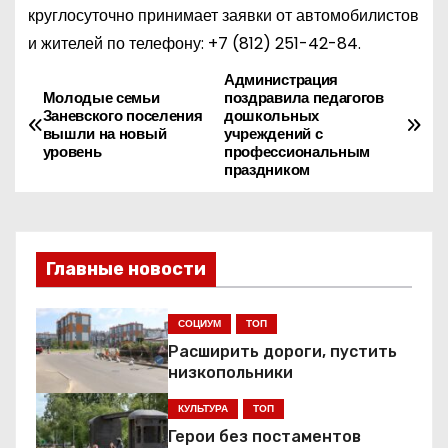
круглосуточно принимает заявки от автомобилистов
и жителей по телефону:
+7 (812) 251-42-84
.
Администрация
Н
Молодые семьи
поздравила педагогов
Заневского поселения
дошкольных
а
вышли на новый
учреждений с
уровень
профессиональным
в
праздником
и
г
Главные новости
а
СОЦИУМ
ТОП
ц
Расширить дороги, пустить
низкопольники
и
КУЛЬТУРА
ТОП
я
Герои без постаментов