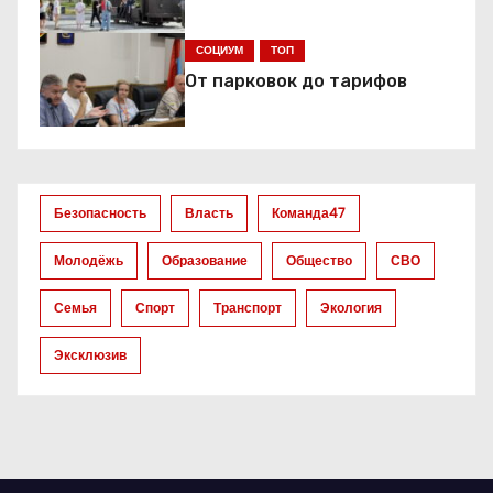
п
СОЦИУМ
ТОП
о
От парковок до тарифов
з
а
п
Безопасность
Власть
Команда47
и
Молодёжь
Образование
Общество
СВО
с
Семья
Спорт
Транспорт
Экология
я
Эксклюзив
м