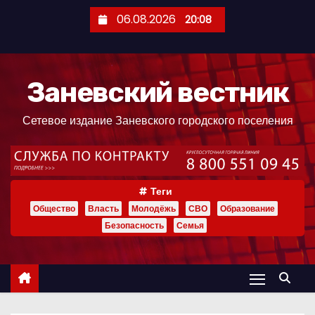
П
06.08.2026
20:08
е
р
е
Заневский вестник
й
т
Сетевое издание Заневского городского поселения
и
к
с
о
Теги
д
Общество
Власть
Молодёжь
СВО
Образование
е
Безопасность
Семья
р
ж
и
м