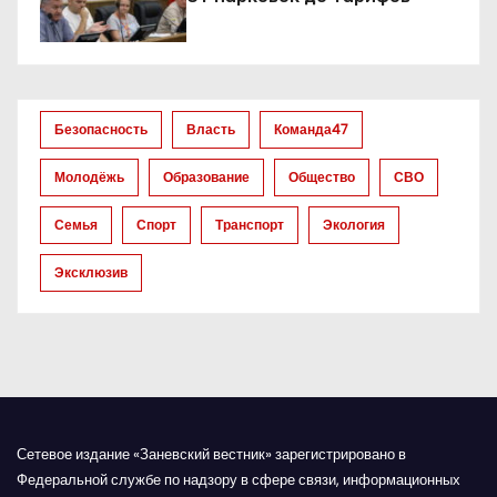
о
з
а
Безопасность
Власть
Команда47
п
Молодёжь
Образование
Общество
СВО
и
Семья
Спорт
Транспорт
Экология
с
Эксклюзив
я
м
Сетевое издание «Заневский вестник» зарегистрировано в
Федеральной службе по надзору в сфере связи, информационных