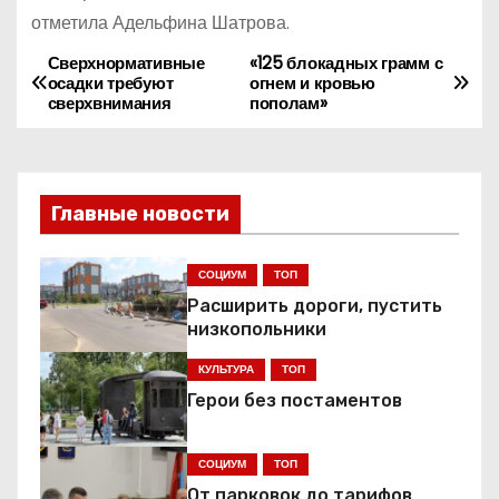
отметила Адельфина Шатрова.
Сверхнормативные
«125 блокадных грамм с
Н
осадки требуют
огнем и кровью
сверхвнимания
пополам»
а
в
и
Главные новости
г
СОЦИУМ
ТОП
а
Расширить дороги, пустить
низкопольники
ц
КУЛЬТУРА
ТОП
и
Герои без постаментов
я
СОЦИУМ
ТОП
п
От парковок до тарифов