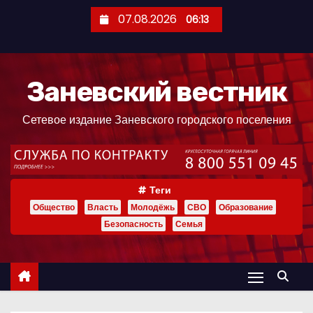
П
07.08.2026
06:13
е
р
е
Заневский вестник
й
т
Сетевое издание Заневского городского поселения
и
к
с
о
Теги
д
Общество
Власть
Молодёжь
СВО
Образование
е
Безопасность
Семья
р
ж
и
м