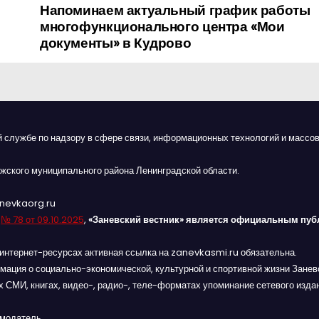
Напоминаем актуальный график работы
многофункционального центра «Мои
документы» в Кудрово
й службе по надзору в сфере связи, информационных технологий и массов
жского муниципального района Ленинградской области.
anevkaorg.ru
я
№ 78 от 09.10.2025
,
«Заневский вестник» является официальным пуб
интернет-ресурсах активная ссылка на zanevkasmi.ru обязательна.
мация о социально-экономической, культурной и спортивной жизни Заневс
 СМИ, книгах, видео-, радио-, теле-форматах упоминание сетевого изда
амодатель.