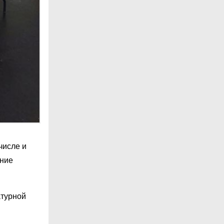
числе и
ание
атурной