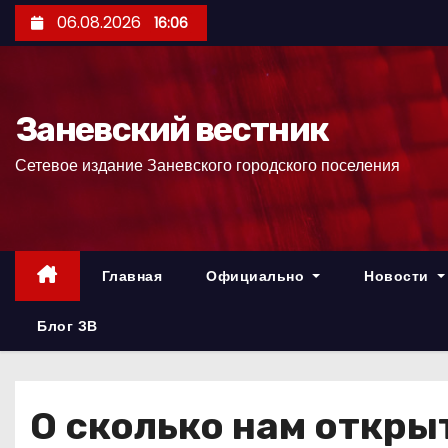
П
06.08.2026
16:06
е
р
е
Заневский вестник
й
т
Сетевое издание Заневского городского поселения
и
к
с
о
Главная
Официально
Новости
д
е
Блог ЗВ
р
ж
и
О сколько нам откр
м