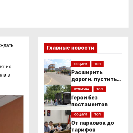
уждать
Главные новости
СОЦИУМ
ТОП
я: их
Расширить
шла в
дороги, пустить
низкопольники
КУЛЬТУРА
ТОП
Герои без
постаментов
СОЦИУМ
ТОП
От парковок до
тарифов