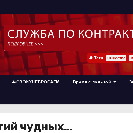
Теги
Общество
В
#СВОИХНЕБРОСАЕМ
Время с пользой
З
ытий чудных…