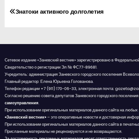
Н
Знатоки активного долголетия
а
в
и
г
Сетевое издание «Заневский вестник» зарегистрировано в Федерально
Свидетельство о регистрации Эл № ФС77-89681.
а
Учредитель: администрация Заневского городского поселения Всеволо
Главный редактор: Елена Юрьевна Голованова.
ц
Телефон редакции +7 (911) 170-06-33, электронная почта: gazeta@z
и
Согласно решению совета депутатов Заневского городского поселени
самоуправления
.
я
При использовании оригинальных материалов данного сайта на любых 
«Заневский вестник»
– это оперативные новости и достоверная инфор
п
При использовании оригинальных материалов данного сайта в печатных
Присланные материалы не рецензируются и не возвращаются.
о
За достоверность рекламных материалов несет ответственность рекл