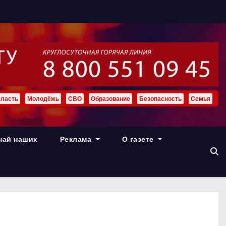
ласть
Молодёжь
СВО
Образование
Безопасность
Семья
най наших
Реклама
О газете