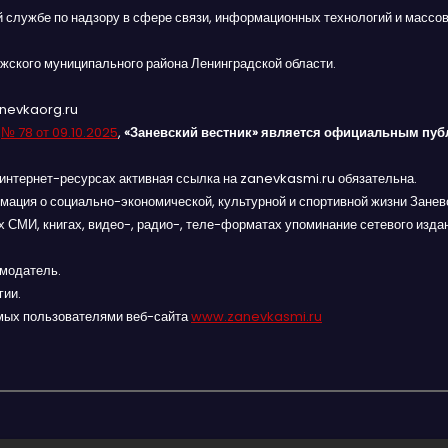
й службе по надзору в сфере связи, информационных технологий и массов
жского муниципального района Ленинградской области.
anevkaorg.ru
я
№ 78 от 09.10.2025
,
«Заневский вестник» является официальным пуб
интернет-ресурсах активная ссылка на zanevkasmi.ru обязательна.
мация о социально-экономической, культурной и спортивной жизни Заневс
 СМИ, книгах, видео-, радио-, теле-форматах упоминание сетевого изда
амодатель.
гии.
мых пользователями веб-сайта
www.zanevkasmi.ru