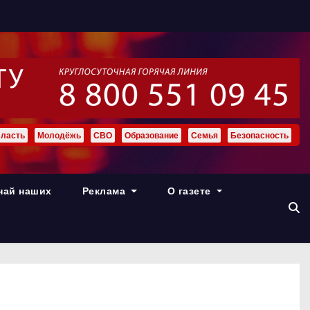
ласть
Молодёжь
СВО
Образование
Семья
Безопасность
най наших
Реклама
О газете