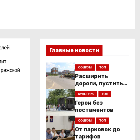
елей.
Главные новости
дит
СОЦИУМ
ТОП
Пражской
Расширить
дороги, пустить
низкопольники
КУЛЬТУРА
ТОП
Герои без
постаментов
СОЦИУМ
ТОП
От парковок до
тарифов