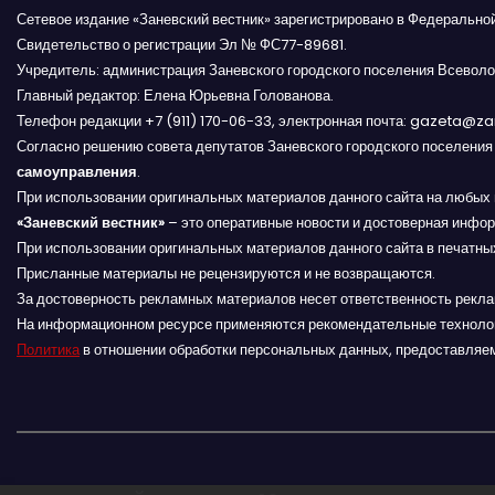
и
Сетевое издание «Заневский вестник» зарегистрировано в Федерально
Свидетельство о регистрации Эл № ФС77-89681.
г
Учредитель: администрация Заневского городского поселения Всеволо
Главный редактор: Елена Юрьевна Голованова.
а
Телефон редакции +7 (911) 170-06-33, электронная почта: gazeta@z
Согласно решению совета депутатов Заневского городского поселени
ц
самоуправления
.
и
При использовании оригинальных материалов данного сайта на любых 
«Заневский вестник»
– это оперативные новости и достоверная инфор
я
При использовании оригинальных материалов данного сайта в печатных
Присланные материалы не рецензируются и не возвращаются.
п
За достоверность рекламных материалов несет ответственность рекл
На информационном ресурсе применяются рекомендательные техноло
о
Политика
в отношении обработки персональных данных, предоставляе
з
а
п