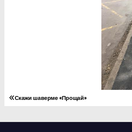
Скажи шаверме «Прощай»
Н
а
в