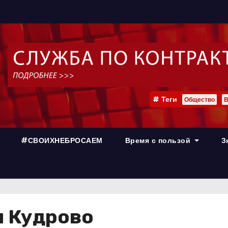
Теги
Общество
В
#СВОИХНЕБРОСАЕМ
Время с пользой
З
я Кудрово