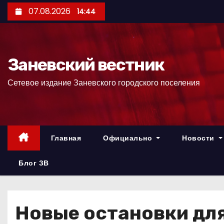
П
07.08.2026
14:44
е
р
е
Заневский вестник
й
т
Сетевое издание Заневского городского поселения
и
к
с
о
Главная
Официально
Новости
д
е
Блог ЗВ
р
ж
и
Новые остановки дл
м