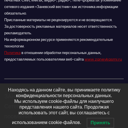
печатных СМИ, книгах, видео-, радио-, теле-форматах упоминание
сетевого издания «Заневский вестник» как источника информации
обязательно.
Присланные материалы не рецензируются и не возвращаются.
За достоверность рекламных материалов несет ответственность
рекламодатель.
На информационном ресурсе применяются рекомендательные
технологии.
Политика
в отношении обработки персональных данных,
предоставляемых пользователями веб-сайта
www.zanevkasmi.ru
Находясь на данном сайте, вы принимаете политику
ЗАНЕВСКИЙ ВЕСТНИК 16+
конфиденциальности персональных данных.
Мы используем cookie-файлы для наилучшего
Сетевое издание Заневского городского
представления нашего сайта. Продолжая
использовать этот сайт, вы соглашаетесь с
поселения
использованием cookie-файлов.
Принять