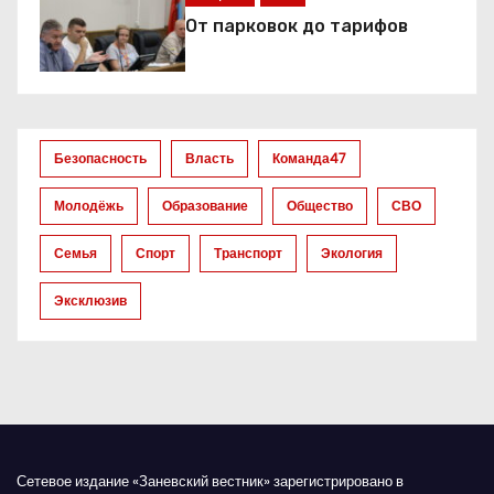
о
От парковок до тарифов
з
а
Безопасность
Власть
Команда47
п
Молодёжь
Образование
Общество
СВО
и
Семья
Спорт
Транспорт
Экология
с
Эксклюзив
я
м
Сетевое издание «Заневский вестник» зарегистрировано в