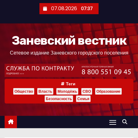
П
07.08.2026
07:37
е
р
е
Заневский вестник
й
т
Сетевое издание Заневского городского поселения
и
к
с
о
Теги
д
Общество
Власть
Молодёжь
СВО
Образование
е
Безопасность
Семья
р
ж
и
м