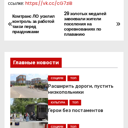
ссылке:
https://vk.cc/cG7ziB
29 золотых медалей
Н
Комтранс ЛО усилил
завоевали жители
контроль за работой
поселения на
а
такси перед
соревнованиях по
праздниками
плаванию
в
и
Главные новости
г
а
СОЦИУМ
ТОП
Расширить дороги, пустить
ц
низкопольники
и
КУЛЬТУРА
ТОП
я
Герои без постаментов
п
СОЦИУМ
ТОП