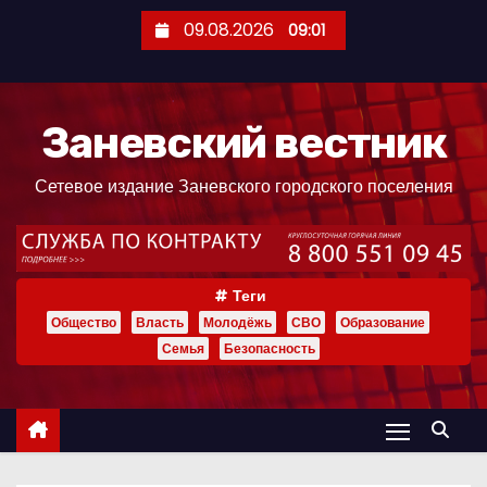
П
09.08.2026
09:01
е
р
е
Заневский вестник
й
т
Сетевое издание Заневского городского поселения
и
к
с
о
Теги
д
Общество
Власть
Молодёжь
СВО
Образование
е
Семья
Безопасность
р
ж
и
м