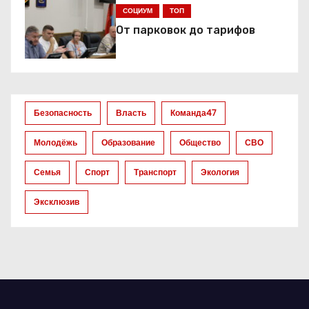
я
СОЦИУМ
ТОП
От парковок до тарифов
п
о
з
Безопасность
Власть
Команда47
а
Молодёжь
Образование
Общество
СВО
п
Семья
Спорт
Транспорт
Экология
и
Эксклюзив
с
я
м