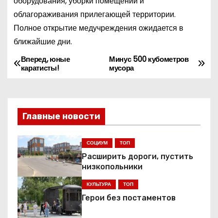
оборудования, уборки помещений и
облагораживания прилегающей территории.
Полное открытие медучреждения ожидается в
ближайшие дни.
Вперед, юные
Минус 500 кубометров
Н
каратисты!
мусора
а
в
Главные новости
и
г
СОЦИУМ
ТОП
Расширить дороги, пустить
а
низкопольники
ц
КУЛЬТУРА
ТОП
Герои без постаментов
и