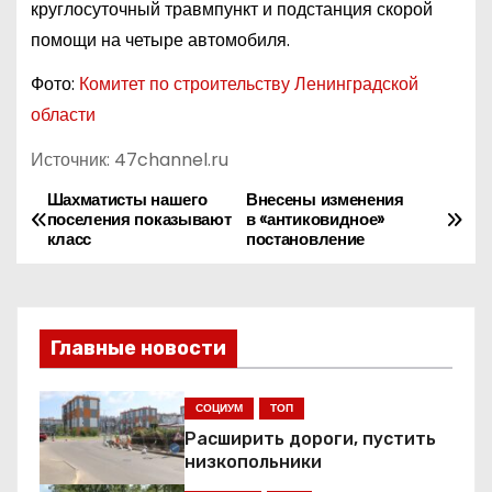
круглосуточный травмпункт и подстанция скорой
помощи на четыре автомобиля.
Фото:
Комитет по строительству Ленинградской
области
Источник: 47channel.ru
Шахматисты нашего
Внесены изменения
Н
поселения показывают
в «антиковидное»
класс
постановление
а
в
и
Главные новости
г
СОЦИУМ
ТОП
а
Расширить дороги, пустить
низкопольники
ц