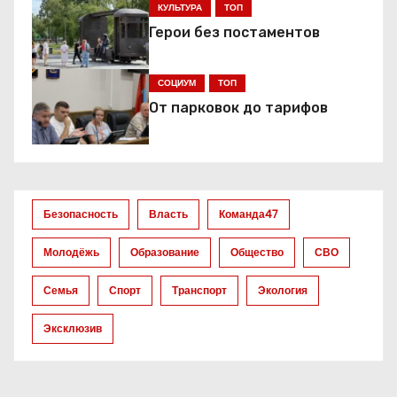
КУЛЬТУРА
ТОП
и
Герои без постаментов
я
СОЦИУМ
ТОП
п
От парковок до тарифов
о
з
а
Безопасность
Власть
Команда47
п
Молодёжь
Образование
Общество
СВО
и
Семья
Спорт
Транспорт
Экология
с
Эксклюзив
я