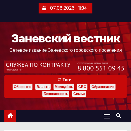
П
07.08.2026
11:34
е
р
е
Заневский вестник
й
т
Сетевое издание Заневского городского поселения
и
к
с
о
Теги
д
Общество
Власть
Молодёжь
СВО
Образование
е
Безопасность
Семья
р
ж
и
м