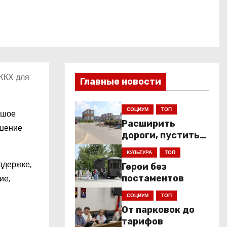
 ЖКХ для
Главные новости
СОЦИУМ
ТОП
ьшое
Расширить
ешение
дороги, пустить
низкопольники
КУЛЬТУРА
ТОП
ддержке,
Герои без
ие,
постаментов
СОЦИУМ
ТОП
От парковок до
тарифов