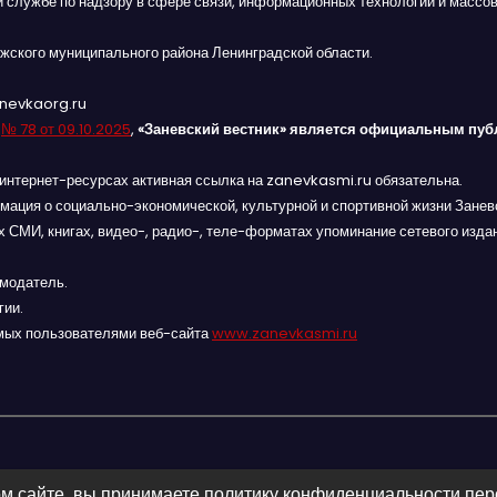
й службе по надзору в сфере связи, информационных технологий и массов
жского муниципального района Ленинградской области.
anevkaorg.ru
я
№ 78 от 09.10.2025
,
«Заневский вестник» является официальным пуб
интернет-ресурсах активная ссылка на zanevkasmi.ru обязательна.
мация о социально-экономической, культурной и спортивной жизни Заневс
 СМИ, книгах, видео-, радио-, теле-форматах упоминание сетевого изда
амодатель.
гии.
мых пользователями веб-сайта
www.zanevkasmi.ru
м сайте, вы принимаете политику конфиденциальности пе