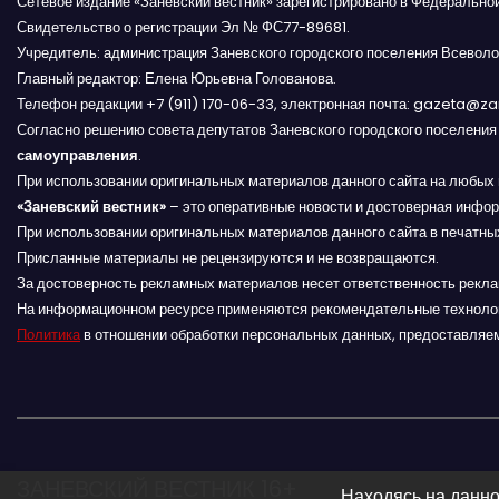
Сетевое издание «Заневский вестник» зарегистрировано в Федерально
Свидетельство о регистрации Эл № ФС77-89681.
а
Учредитель: администрация Заневского городского поселения Всеволо
Главный редактор: Елена Юрьевна Голованова.
п
Телефон редакции +7 (911) 170-06-33, электронная почта: gazeta@z
и
Согласно решению совета депутатов Заневского городского поселени
самоуправления
.
с
При использовании оригинальных материалов данного сайта на любых 
«Заневский вестник»
– это оперативные новости и достоверная инфор
я
При использовании оригинальных материалов данного сайта в печатных
Присланные материалы не рецензируются и не возвращаются.
м
За достоверность рекламных материалов несет ответственность рекл
На информационном ресурсе применяются рекомендательные техноло
Политика
в отношении обработки персональных данных, предоставляе
ЗАНЕВСКИЙ ВЕСТНИК 16+
Находясь на данно