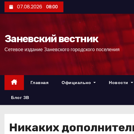
П
07.08.2026
08:00
е
р
е
Заневский вестник
й
т
Сетевое издание Заневского городского поселения
и
к
с
о
Главная
Официально
Новости
д
е
Блог ЗВ
р
ж
и
Никаких дополнител
м