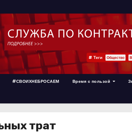
Теги
Общество
В
#СВОИХНЕБРОСАЕМ
Время с пользой
З
ьных трат