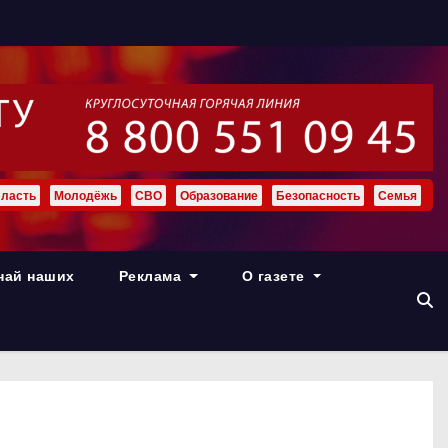
ласть
Молодёжь
СВО
Образование
Безопасность
Семья
най наших
Реклама
О газете