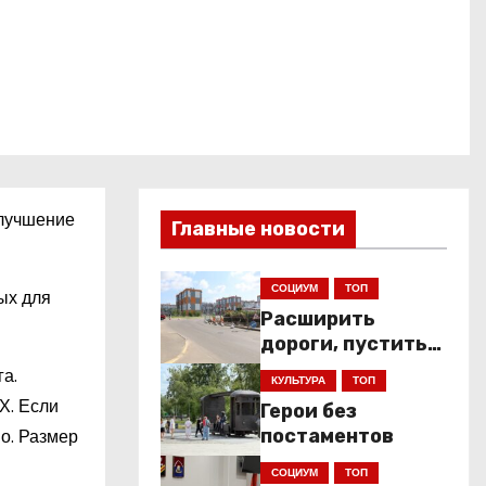
улучшение
Главные новости
СОЦИУМ
ТОП
ых для
Расширить
дороги, пустить
низкопольники
га.
КУЛЬТУРА
ТОП
Х. Если
Герои без
о. Размер
постаментов
СОЦИУМ
ТОП