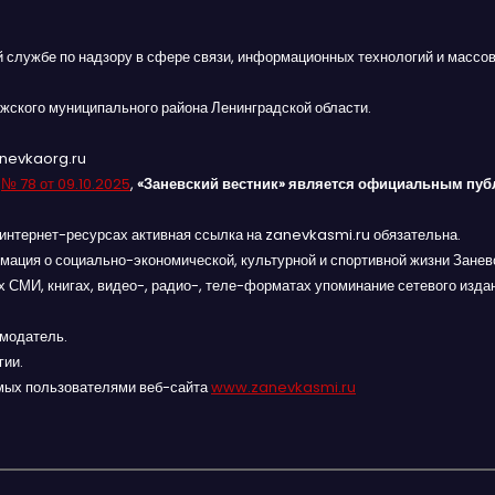
й службе по надзору в сфере связи, информационных технологий и массов
жского муниципального района Ленинградской области.
anevkaorg.ru
я
№ 78 от 09.10.2025
,
«Заневский вестник» является официальным пуб
интернет-ресурсах активная ссылка на zanevkasmi.ru обязательна.
мация о социально-экономической, культурной и спортивной жизни Заневс
 СМИ, книгах, видео-, радио-, теле-форматах упоминание сетевого изда
амодатель.
гии.
мых пользователями веб-сайта
www.zanevkasmi.ru