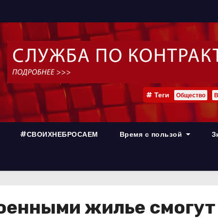
Теги
Общество
В
#СВОИХНЕБРОСАЕМ
Время с пользой
З
оенными жилье смогут