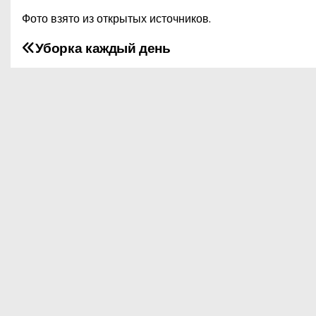
Фото взято из открытых источников.
Уборка каждый день
Н
а
в
и
г
а
ц
и
я