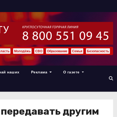
ласть
Молодёжь
СВО
Образование
Семья
Безопасность
най наших
Реклама
О газете
 передавать другим