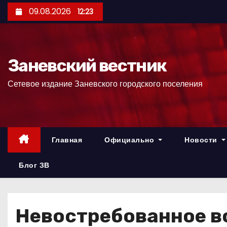
П
09.08.2026
12:23
е
р
е
Заневский вестник
й
т
Сетевое издание Заневского городского поселения
и
к
с
о
Главная
Официально
Новости
д
е
Блог ЗВ
р
ж
и
Невостребованное в
м