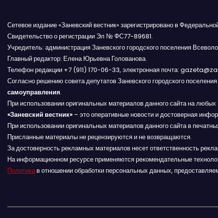
п
о
Сетевое издание «Заневский вестник» зарегистрировано в Федерально
Свидетельство о регистрации Эл № ФС77-89681.
з
Учредитель: администрация Заневского городского поселения Всеволо
Главный редактор: Елена Юрьевна Голованова.
а
Телефон редакции +7 (911) 170-06-33, электронная почта: gazeta@z
п
Согласно решению совета депутатов Заневского городского поселени
самоуправления
.
и
При использовании оригинальных материалов данного сайта на любых 
«Заневский вестник»
– это оперативные новости и достоверная инфор
с
При использовании оригинальных материалов данного сайта в печатных
Присланные материалы не рецензируются и не возвращаются.
я
За достоверность рекламных материалов несет ответственность рекл
На информационном ресурсе применяются рекомендательные техноло
м
Политика
в отношении обработки персональных данных, предоставляе