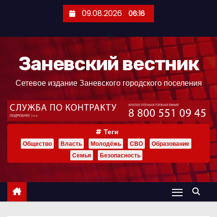
П
09.08.2026
06:16
е
р
е
Заневский вестник
й
т
Сетевое издание Заневского городского поселения
и
к
с
о
Теги
д
Общество
Власть
Молодёжь
СВО
Образование
е
Семья
Безопасность
р
ж
и
м