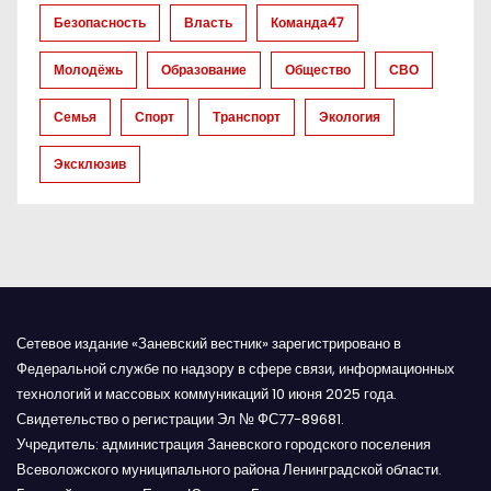
а
Безопасность
Власть
Команда47
п
Молодёжь
Образование
Общество
СВО
и
Семья
Спорт
Транспорт
Экология
с
Эксклюзив
я
м
Сетевое издание «Заневский вестник» зарегистрировано в
Федеральной службе по надзору в сфере связи, информационных
технологий и массовых коммуникаций 10 июня 2025 года.
Свидетельство о регистрации Эл № ФС77-89681.
Учредитель: администрация Заневского городского поселения
Всеволожского муниципального района Ленинградской области.