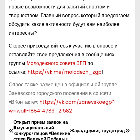
новые возможности для занятий спортом и
творчеством. Главный вопрос, который предлагаем
обсудить: какие активности будут вам наиболее
интересны?
Скорее присоединяйтесь к участию в опросе и
оставляйте свои предложения в сообщениях
группы
Молодежного совета ЗГП
по
ссылке:
https://vk.me/molodezh_zgp
!
Опрос также размещен в официальной группе
Заневского городского поселения в соцсети
«ВКонтакте»:
https://vk.com/zanevskoegp?
w=wall-188414783_21582
Открыт прием заявок на
Н
III муниципальный
Жара, друзья, трудотряд
конкурс чтецов «Великие
а
стихи Великой Победы»