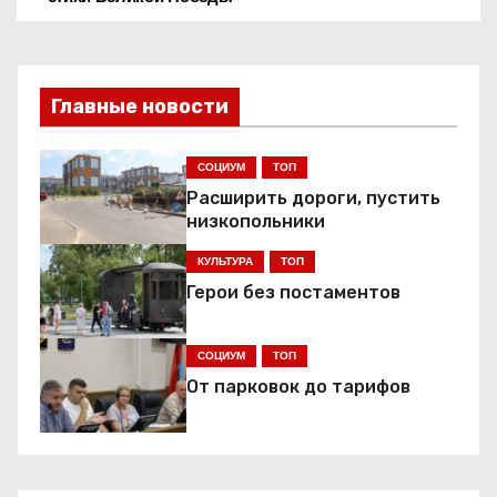
в
и
Главные новости
г
СОЦИУМ
ТОП
а
Расширить дороги, пустить
ц
низкопольники
КУЛЬТУРА
ТОП
и
Герои без постаментов
я
СОЦИУМ
ТОП
п
От парковок до тарифов
о
з